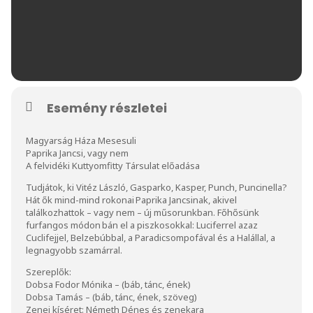
Esemény részletei
Magyarság Háza Mesesuli
Paprika Jancsi, vagy nem
A felvidéki Kuttyomfitty Társulat előadása
Tudjátok, ki Vitéz László, Gasparko, Kasper, Punch, Puncinella?
Hát ők mind-mind rokonai Paprika Jancsinak, akivel
találkozhattok – vagy nem – új műsorunkban. Főhősünk
furfangos módon bán el a piszkosokkal: Luciferrel azaz
Cuclifejjel, Belzebúbbal, a Paradicsompofával és a Halállal, a
legnagyobb szamárral.
Szereplők:
Dobsa Fodor Mónika – (báb, tánc, ének)
Dobsa Tamás – (báb, tánc, ének, szöveg)
Zenei kíséret: Németh Dénes és zenekara