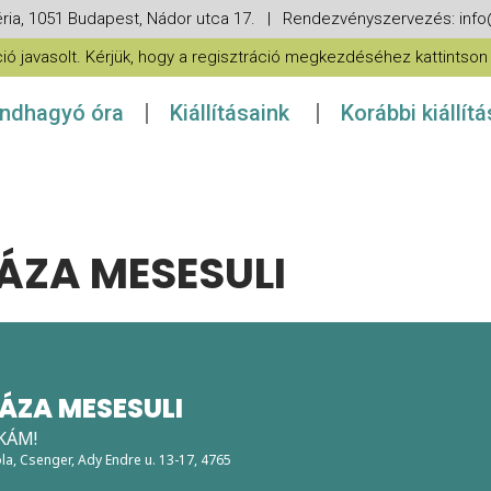
ria, 1051 Budapest, Nádor utca 17. | Rendezvényszervezés: in
 javasolt. Kérjük, hogy a regisztráció megkezdéséhez kattintson a
ndhagyó óra
Kiállításaink
Korábbi kiállít
ZA MESESULI
ZA MESESULI
KÁM!
la
, Csenger, Ady Endre u. 13-17, 4765