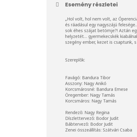
Esemény részletei
„Hol volt, hol nem volt, az Óperenci
és ráadásul egy nagyszájú felesége
sok éhes szájat betömje?! Aztán eg
helyzetét… gyermekecskék kiabálnak,
szegény ember, kezet is csaptunk, 
Szereplők:
Favágó: Bandura Tibor
Asszony: Nagy Anikó
Korcsmárosné: Bandura Emese
Öregember: Nagy Tamás
Korcsmáros: Nagy Tamás
Rendező: Nagy Regina
Díszlettervező: Bodor Judit
Bábtervező: Bodor Judit
Zenei összeállítás: Szátvári Csaba