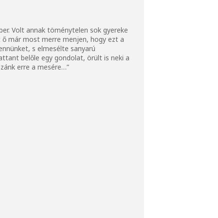
ember. Volt annak töménytelen sok gyereke
át ő már most merre menjen, hogy ezt a
ennünket, s elmesélte sanyarú
tant belőle egy gondolat, örült is neki a
ozzánk erre a mesére…”