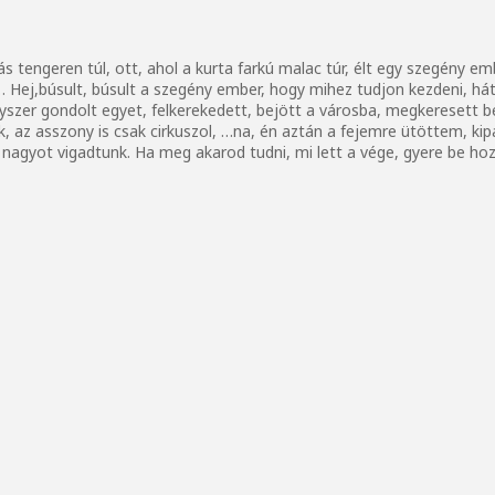
ás tengeren túl, ott, ahol a kurta farkú malac túr, élt egy szegény 
… Hej,búsult, búsult a szegény ember, hogy mihez tudjon kezdeni, h
yszer gondolt egyet, felkerekedett, bejött a városba, megkeresett b
 az asszony is csak cirkuszol, …na, én aztán a fejemre ütöttem, kipat
s nagyot vigadtunk. Ha meg akarod tudni, mi lett a vége, gyere be h