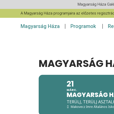
Magyarság Háza Galé
A Magyarság Háza programjaira az előzetes regisztráció
Magyarság Háza
Programok
Re
MAGYARSÁG HÁ
21
MÁRC.
MAGYARSÁG HÁ
TERÜLJ, TERÜLJ ASZTAL
Makovecz Imre Általános Isko