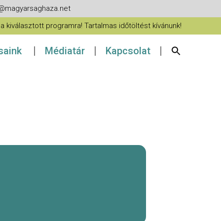
fo@magyarsaghaza.net
 kiválasztott programra! Tartalmas időtöltést kívánunk!
ásaink
Médiatár
Kapcsolat