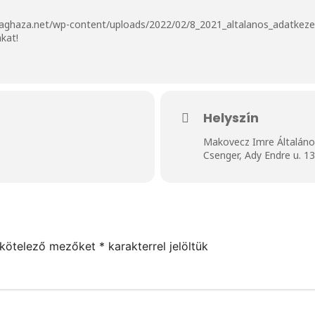
aghaza.net/wp-content/uploads/2022/02/8_2021_altalanos_adatkezel
kat!
Helyszín
Makovecz Imre Általáno
Csenger, Ady Endre u. 1
 kötelező mezőket
*
karakterrel jelöltük