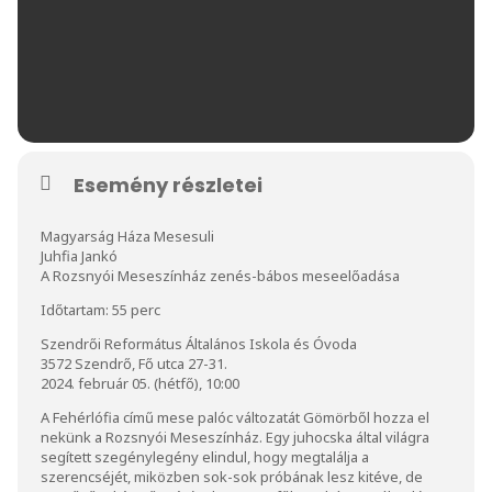
Esemény részletei
Magyarság Háza Mesesuli
Juhfia Jankó
A Rozsnyói Meseszínház zenés-bábos meseelőadása
Időtartam: 55 perc
Szendrői Református Általános Iskola és Óvoda
3572 Szendrő, Fő utca 27-31.
2024. február 05. (hétfő), 10:00
A Fehérlófia című mese palóc változatát Gömörből hozza el
nekünk a Rozsnyói Meseszínház. Egy juhocska által világra
segített szegénylegény elindul, hogy megtalálja a
szerencséjét, miközben sok-sok próbának lesz kitéve, de