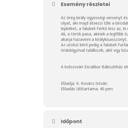
Esemény részletei
Az öreg király ügyességi versenyt és
olyat, aki majd átveszi tőle a birod
lepkéket, a falubeli Ferkó lesz az, 
Ali, a török pasa, akinek a legfőbb
akarja hazavinni a királykisasszony
Az utolsó kérő pedig a falubeli Fur
óriáskígyóval találkozik, akit egy b
A kolozsvári Excalibur Bábszínház e
Előadja: K. Kovács István
Előadás Időtartama: 40 perc
Időpont