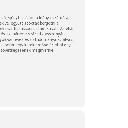
t vőlegényt találjon a leánya számára,
akivel együtt szokták kergetni a
ették már házassági szándékukat. Az első
, és aki háreme századik asszonyául
nyolcvan éves és fő tudománya az alvás.
ja során egy kerek erdőbe ér, ahol egy
ti szövetségesének megnyernie.