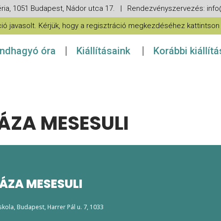
ria, 1051 Budapest, Nádor utca 17. | Rendezvényszervezés: in
 javasolt. Kérjük, hogy a regisztráció megkezdéséhez kattintson a
ndhagyó óra
Kiállításaink
Korábbi kiállít
ZA MESESULI
ZA MESESULI
skola
, Budapest, Harrer Pál u. 7, 1033