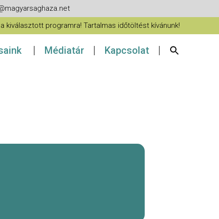
fo@magyarsaghaza.net
 kiválasztott programra! Tartalmas időtöltést kívánunk!
ásaink
Médiatár
Kapcsolat