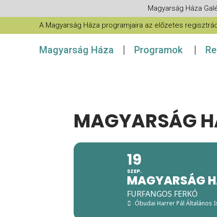
Magyarság Háza Galé
A Magyarság Háza programjaira az előzetes regisztráció
Magyarság Háza
Programok
Re
MAGYARSÁG HÁ
19
SZEP.
MAGYARSÁG HÁ
FURFANGOS FERKÓ
Óbudai Harrer Pál Általános I