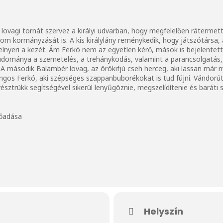
 lovagi tornát szervez a királyi udvarban, hogy megfelelően rátermet
alom kormányzását is. A kis királylány reménykedik, hogy játszótársa, 
ki elnyeri a kezét. Ám Ferkó nem az egyetlen kérő, mások is bejelent
 tudománya a szemetelés, a trehánykodás, valamint a parancsolgatás
t. A második Balambér lovag, az örökifjú cseh herceg, aki lassan már 
fangos Ferkó, aki szépséges szappanbuborékokat is tud fújni. Vándorút
űvésztrükk segítségével sikerül lenyűgöznie, megszelídítenie és bará
lőadása
Helyszín