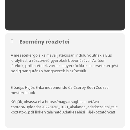
Esemény részletei
A mesetekergő alkalmával játékosan indulunk útnak a Bús
királyfival, a résztvevő gyerekek bevonásával. Az úton
játékok, próbatételek várnak a gyerkőcökre, a mesetekergést
pedig hangutánzó hangszerek is színesítik.
Előadja: Hajós Erika mesemondó és Cserey Both Zsuzsa
mesterdalnok
Kérjük, olvassa el a
https://magyarsaghaza.net/wp-
content/uploads/2022/02/8_2021_altalanos_adatkezelesi_taje
koztato-5.pdf
linken található Adatkezelési Tájékoztatónkat!