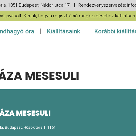
ria, 1051 Budapest, Nádor utca 17. | Rendezvényszervezés: in
 javasolt. Kérjük, hogy a regisztráció megkezdéséhez kattintson a
ndhagyó óra
Kiállításaink
Korábbi kiállít
ZA MESESULI
ZA MESESULI
la
, Budapest, Hősök tere 1, 1161