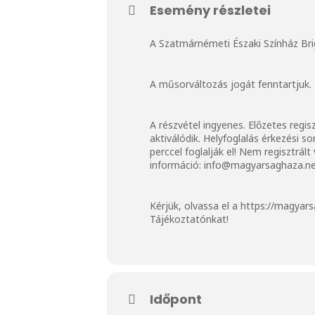
Esemény részletei
A Szatmárnémeti Északi Színház Br
A műsorváltozás jogát fenntartjuk.
A részvétel ingyenes. Előzetes regis
aktiválódik. Helyfoglalás érkezési s
perccel foglalják el! Nem regisztrá
információ:
info@magyarsaghaza.n
Kérjük, olvassa el a
https://magyars
Tájékoztatónkat!
Időpont