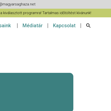
fo@magyarsaghaza.net
 kiválasztott programra! Tartalmas időtöltést kívánunk!
ásaink
Médiatár
Kapcsolat