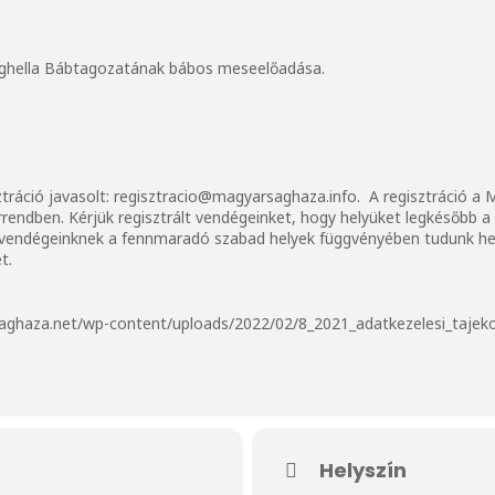
ighella Bábtagozatának bábos meseelőadása.
ztráció javasolt:
regisztracio@magyarsaghaza.info
. A regisztráció a
orrendben. Kérjük regisztrált vendégeinket, hogy helyüket legkésőbb 
lt vendégeinknek a fennmaradó szabad helyek függvényében tudunk hel
et
.
aghaza.net/wp-content/uploads/2022/02/8_2021_adatkezelesi_tajeko
Helyszín