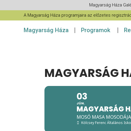
Magyarság Háza Galé
A Magyarság Háza programjaira az előzetes regisztráció
Magyarság Háza
Programok
Re
MAGYARSÁG HÁ
03
JÚN.
MAGYARSÁG HÁ
MOSÓ MASA MOSODÁJA
Kölcsey Ferenc Általános Isko