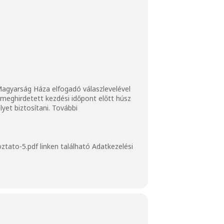
 Magyarság Háza elfogadó válaszlevelével
a meghirdetett kezdési időpont előtt húsz
yet biztosítani. További
ztato-5.pdf
linken található Adatkezelési