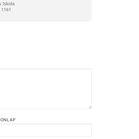
s Iskola
, 1161
HONLAP