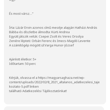
És most vársz…”
Írta: Lázár Ervin azonos című meséje alapján Hatházi András
Bábba és díszletbe álmodta: Kürti Andrea
Együtt játszik velük: Csepei Zsolt és Veres Orsolya
Zenére lépteti: Orbán Ferenc és Imecs-Magdó Levente
A számítógép mögött ül:Varga Hunor-József
Ajánlott életkor: 5+
Időtartam: 50 perc
Kérjük, olvassa el a
https://magyarsaghaza.net/wp-
content/uploads/2022/02/8_2021_altalanos_adatkezelesi_taje
koztato-5.pdf
linken
található Adatkezelési Tájékoztatónkat!