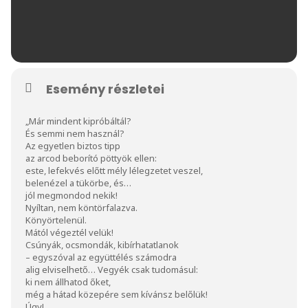
Esemény részletei
„Már mindent kipróbáltál?
És semmi nem használ?
Az egyetlen biztos tipp
az arcod beborító pöttyök ellen:
este, lefekvés előtt mély lélegzetet veszel,
belenézel a tükörbe, és…
jól megmondod nekik!
Nyíltan, nem köntörfalazva.
Könyörtelenül.
Mától végeztél velük!
Csúnyák, ocsmondák, kibírhatatlanok
– egyszóval az együttélés számodra
alig elviselhető… Vegyék csak tudomásul:
ki nem állhatod őket,
még a hátad közepére sem kívánsz belőlük!
Úgy!