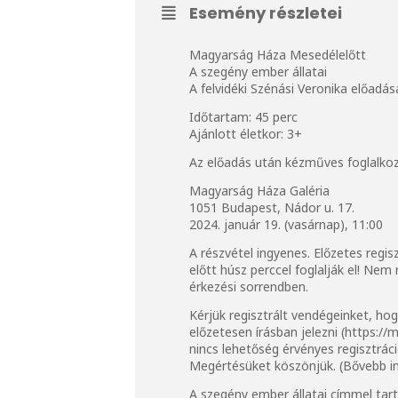
Esemény részletei
Magyarság Háza Mesedélelőtt
A szegény ember állatai
A felvidéki Szénási Veronika előadá
Időtartam: 45 perc
Ajánlott életkor: 3+
Az előadás után kézműves foglalkoz
Magyarság Háza Galéria
1051 Budapest, Nádor u. 17.
2024. január 19. (vasárnap), 11:00
A részvétel ingyenes. Előzetes regis
előtt húsz perccel foglalják el! Ne
érkezési sorrendben.
Kérjük regisztrált vendégeinket, h
előzetesen írásban jelezni (
https://
nincs lehetőség érvényes regisztráci
Megértésüket köszönjük. (Bővebb i
A szegény ember állatai címmel tar