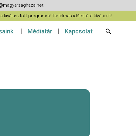
fo@magyarsaghaza.net
 kiválasztott programra! Tartalmas időtöltést kívánunk!
ásaink
Médiatár
Kapcsolat