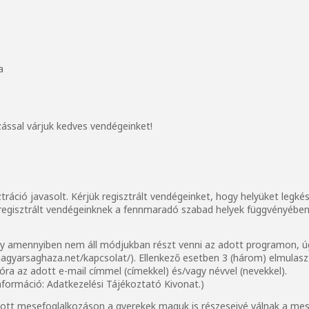
sa
ással várjuk kedves vendégeinket!
ztráció javasolt. Kérjük regisztrált vendégeinket, hogy helyüket legk
m regisztrált vendégeinknek a fennmaradó szabad helyek függvényében 
ogy amennyiben nem áll módjukban részt venni az adott programon, úg
magyarsaghaza.net/kapcsolat/
). Ellenkező esetben 3 (három) elmulas
óra az adott e-mail címmel (címekkel) és/vagy névvel (nevekkel).
nformáció:
Adatkezelési Tájékoztató Kivonat
.)
tott mesefoglalkozáson a gyerekek maguk is részeseivé válnak a mes