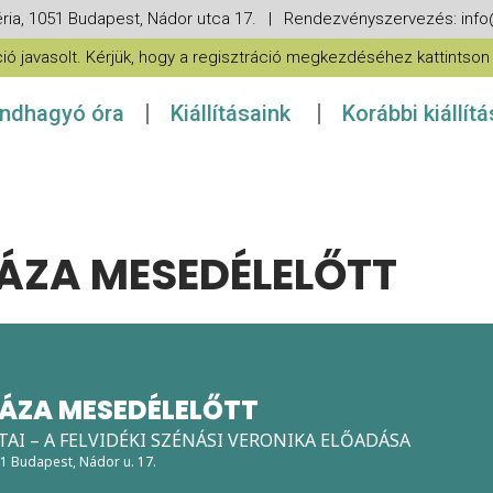
ria, 1051 Budapest, Nádor utca 17. | Rendezvényszervezés: in
 javasolt. Kérjük, hogy a regisztráció megkezdéséhez kattintson a
ndhagyó óra
Kiállításaink
Korábbi kiállít
ZA MESEDÉLELŐTT
ÁZA MESEDÉLELŐTT
TAI – A FELVIDÉKI SZÉNÁSI VERONIKA ELŐADÁSA
51 Budapest, Nádor u. 17.