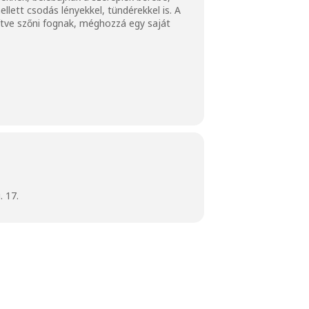
lett csodás lényekkel, tündérekkel is. A
ítve szőni fognak, méghozzá egy saját
 17.