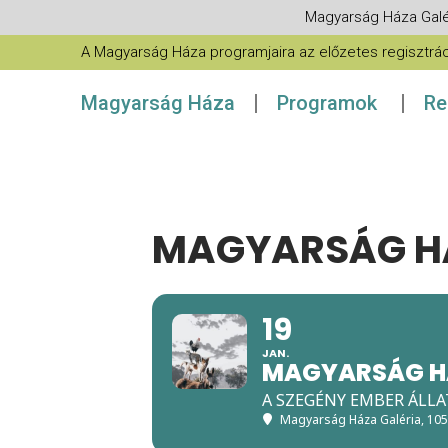
Magyarság Háza Galé
A Magyarság Háza programjaira az előzetes regisztráció
Magyarság Háza
Programok
Re
MAGYARSÁG HÁ
19
JAN.
MAGYARSÁG H
A SZEGÉNY EMBER ÁLLA
Magyarság Háza Galéria
, 10