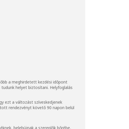
ésőbb a meghirdetett kezdési időpont
tudunk helyet biztosítani. Helyfoglalás
y ezt a változást szíveskedjenek
ztott rendezvényt követő 90 napon belül
éknek, belebújnak a szereplők bőrébe,