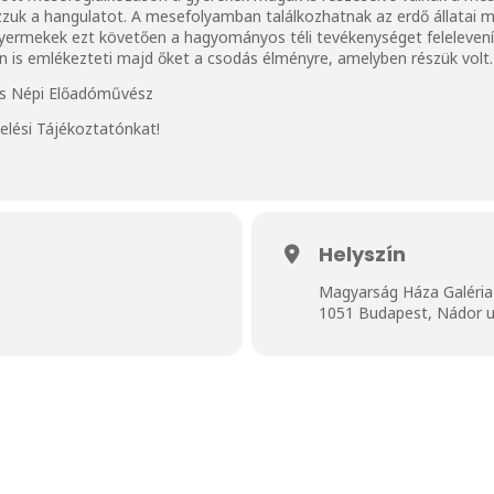
k a hangulatot. A mesefolyamban találkozhatnak az erdő állatai mel
gyermekek ezt követően a hagyományos téli tevékenységet feleleven
n is emlékezteti majd őket a csodás élményre, amelyben részük volt.
ás Népi Előadóművész
elési Tájékoztatónkat
!
Helyszín
Magyarság Háza Galéria
1051 Budapest, Nádor u.