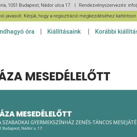
ria, 1051 Budapest, Nádor utca 17. | Rendezvényszervezés: in
 javasolt. Kérjük, hogy a regisztráció megkezdéséhez kattintson a
ndhagyó óra
Kiállításaink
Korábbi kiállít
ZA MESEDÉLELŐTT
ÁZA MESEDÉLELŐTT
 A SZABADKAI GYERMEKSZÍNHÁZ ZENÉS-TÁNCOS MESEJÁT
51 Budapest, Nádor u. 17.