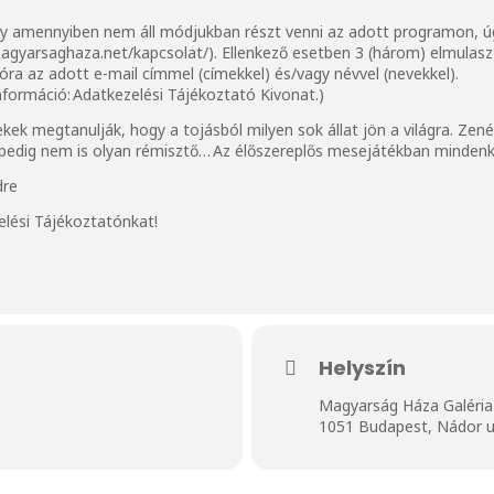
ogy amennyiben nem áll módjukban részt venni az adott programon, úg
magyarsaghaza.net/kapcsolat/
). Ellenkező esetben 3 (három) elmulas
ióra az adott e-mail címmel (címekkel) és/vagy névvel (nevekkel).
nformáció:
Adatkezelési Tájékoztató Kivonat
.)
kek megtanulják, hogy a tojásból milyen sok állat jön a világra. Zené
l pedig nem is olyan rémisztő… Az élőszereplős mesejátékban mindenk
dre
elési Tájékoztatónkat
!
Helyszín
Magyarság Háza Galéria
1051 Budapest, Nádor u.