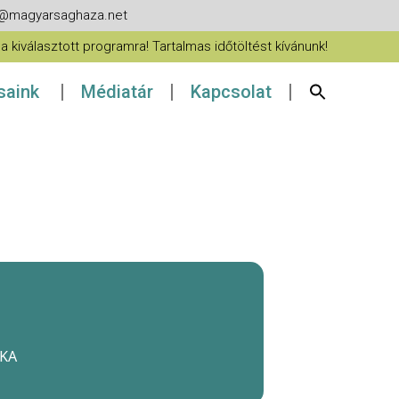
fo@magyarsaghaza.net
 kiválasztott programra! Tartalmas időtöltést kívánunk!
ásaink
Médiatár
Kapcsolat
ÉKA