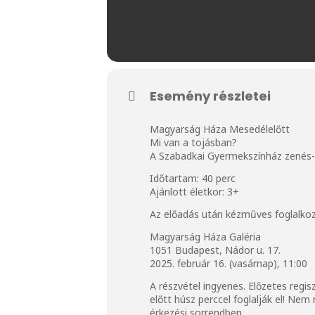
Esemény részletei
Magyarság Háza Mesedélelőtt
Mi van a tojásban?
A Szabadkai Gyermekszínház zenés
Időtartam: 40 perc
Ajánlott életkor: 3+
Az előadás után kézműves foglalkoz
Magyarság Háza Galéria
1051 Budapest, Nádor u. 17.
2025. február 16. (vasárnap), 11:00
A részvétel ingyenes. Előzetes regis
előtt húsz perccel foglalják el! Ne
érkezési sorrendben.