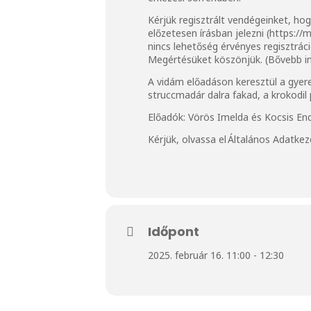
Kérjük regisztrált vendégeinket, h
előzetesen írásban jelezni (
https://
nincs lehetőség érvényes regisztrác
Megértésüket köszönjük. (Bővebb i
A vidám előadáson keresztül a gyere
struccmadár dalra fakad, a krokodi
Előadók: Vörös Imelda és Kocsis En
Kérjük, olvassa el
Általános Adatkez
Időpont
2025. február 16. 11:00 - 12:30