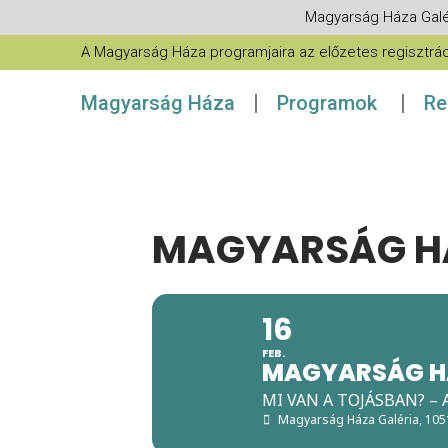
Magyarság Háza Galé
A Magyarság Háza programjaira az előzetes regisztráció
Magyarság Háza
Programok
Re
MAGYARSÁG HÁ
16
FEB.
MAGYARSÁG H
MI VAN A TOJÁSBAN? –
Magyarság Háza Galéria
, 10