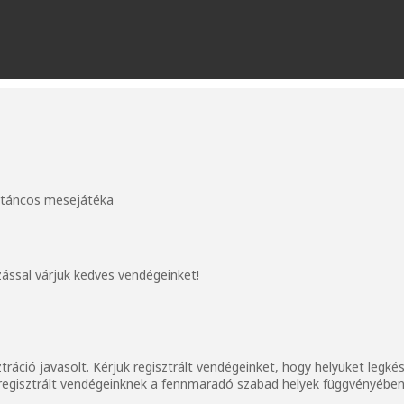
-táncos mesejátéka
ással várjuk kedves vendégeinket!
ztráció javasolt. Kérjük regisztrált vendégeinket, hogy helyüket legk
m regisztrált vendégeinknek a fennmaradó szabad helyek függvényében 