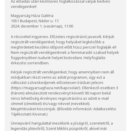
Az előadás után kézműves foglalkozással várjuk kedves
vendégeinket!
Magyarság Háza Galéria
1051 Budapest, Nádor u. 17.
2024. december 1. (vasárnap), 11:00
A részvétel ingyenes. Előzetes regisztráció javasolt. Kérjük
regisztrált vendégeinket, hogy helyüket legkésőbb a
meghirdetett kezdési időpont előtt húsz perccel foglalják el!
Nem regisztrált vendégeinknek a fennmaradó szabad helyek
függvényében tudunk helyet biztosítani. Helyfoglalás
érkezési sorrendben.
Kérjük regisztrált vendégeinket, hogy amennyiben nem áll
módjukban részt venni az adott programon, úgy ezt a
változást szíveskedjenek előzetesen írásban jelezni
(
https://magyarsaghaza.net/kapcsolat/
). Ellenkező esetben 3
(három) elmulasztott rendezvényt követő 90 napon belül
nincs lehetőség érvényes regisztrációra az adott e-mail
címmel (címekkel) és/vagy névvel (nevekkel).
Megértésüket köszönjük. (Bővebb információ:
Adatkezelési
Tájékoztató Kivonat
.)
Ünnepváró hangulattal mesélünk a jóságról, szeretetről, a
legendás jótevőről, Szent Miklós püspökről, akivel már