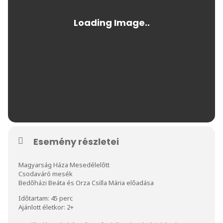
Esemény részletei
Magyarság Háza Mesedélelőtt
Csodaváró mesék
Bedőházi Beáta és Orza Csilla Mária előadása
Időtartam: 45 perc
Ajánlott életkor: 2+