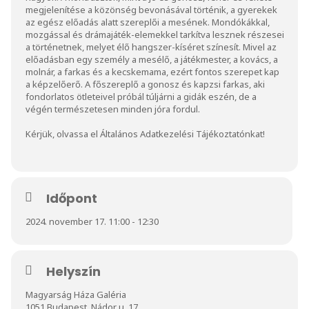
megjelenítése a közönség bevonásával történik, a gyerekek
az egész előadás alatt szereplői a mesének. Mondókákkal,
mozgással és drámajáték-elemekkel tarkítva lesznek részesei
a történetnek, melyet élő hangszer-kíséret színesít. Mivel az
előadásban egy személy a mesélő, a játékmester, a kovács, a
molnár, a farkas és a kecskemama, ezért fontos szerepet kap
a képzelőerő. A főszereplő a gonosz és kapzsi farkas, aki
fondorlatos ötleteivel próbál túljárni a gidák eszén, de a
végén természetesen minden jóra fordul.
Kérjük, olvassa el
Általános Adatkezelési Tájékoztatónkat
!
Időpont
2024. november 17. 11:00 - 12:30
Helyszín
Magyarság Háza Galéria
1051 Budapest, Nádor u. 17.