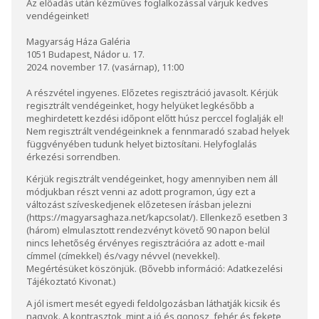
Az előadás után kézműves foglalkozással várjuk kedves
vendégeinket!
Magyarság Háza Galéria
1051 Budapest, Nádor u. 17.
2024. november 17. (vasárnap), 11:00
A részvétel ingyenes. Előzetes regisztráció javasolt. Kérjük
regisztrált vendégeinket, hogy helyüket legkésőbb a
meghirdetett kezdési időpont előtt húsz perccel foglalják el!
Nem regisztrált vendégeinknek a fennmaradó szabad helyek
függvényében tudunk helyet biztosítani. Helyfoglalás
érkezési sorrendben.
Kérjük regisztrált vendégeinket, hogy amennyiben nem áll
módjukban részt venni az adott programon, úgy ezt a
változást szíveskedjenek előzetesen írásban jelezni
(
https://magyarsaghaza.net/kapcsolat/
). Ellenkező esetben 3
(három) elmulasztott rendezvényt követő 90 napon belül
nincs lehetőség érvényes regisztrációra az adott e-mail
címmel (címekkel) és/vagy névvel (nevekkel).
Megértésüket köszönjük. (Bővebb információ:
Adatkezelési
Tájékoztató Kivonat
.)
A jól ismert mesét egyedi feldolgozásban láthatják kicsik és
nagyok. A kontrasztok, mint a jó és gonosz, fehér és fekete