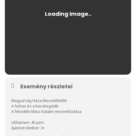
Esemény részletei
Magyarság Háza Mesedélelőtt
A farkas és a kecskegidák
A felvidéki Mács Katalin meseelőadása
Időtartam: 45 perc
Ajánlott életkor: 3+