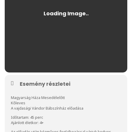
Esemény részletei
Magyarság Háza Mesedélelőtt
Kőleves
A vajdasági Vándor Bábszínház előadása
Időtartam: 45 perc
Ajánlott életkor: 4+
Az előadás után kézműves foglalkozással várjuk kedves