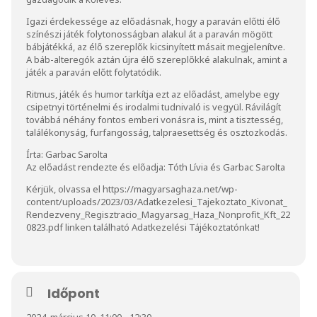
Igazi érdekessége az előadásnak, hogy a paraván előtti élő
színészi játék folytonosságban alakul át a paraván mögött
bábjátékká, az élő szereplők kicsinyített másait megjelenítve.
A báb-alteregók aztán újra élő szereplőkké alakulnak, amint a
játék a paraván előtt folytatódik.
Ritmus, játék és humor tarkítja ezt az előadást, amelybe egy
csipetnyi történelmi és irodalmi tudnivaló is vegyül. Rávilágít
továbbá néhány fontos emberi vonásra is, mint a tisztesség,
találékonyság, furfangosság, talpraesettség és osztozkodás.
Írta: Garbac Sarolta
Az előadást rendezte és előadja: Tóth Lívia és Garbac Sarolta
Kérjük, olvassa el
https://magyarsaghaza.net/wp-
content/uploads/2023/03/Adatkezelesi_Tajekoztato_Kivonat_
Rendezveny_Regisztracio_Magyarsag_Haza_Nonprofit_Kft_22
0823.pdf
linken található Adatkezelési Tájékoztatónkat!
Időpont
2024. március 10. 11:00 - 12:30