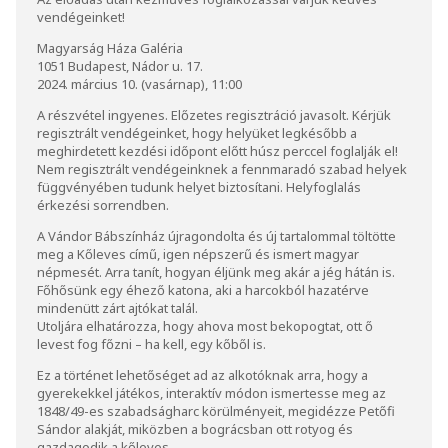
vendégeinket!
Magyarság Háza Galéria
1051 Budapest, Nádor u. 17.
2024. március 10. (vasárnap), 11:00
A részvétel ingyenes. Előzetes regisztráció javasolt. Kérjük
regisztrált vendégeinket, hogy helyüket legkésőbb a
meghirdetett kezdési időpont előtt húsz perccel foglalják el!
Nem regisztrált vendégeinknek a fennmaradó szabad helyek
függvényében tudunk helyet biztosítani. Helyfoglalás
érkezési sorrendben.
A Vándor Bábszínház újragondolta és új tartalommal töltötte
meg a Kőleves című, igen népszerű és ismert magyar
népmesét. Arra tanít, hogyan éljünk meg akár a jég hátán is.
Főhősünk egy éhező katona, aki a harcokból hazatérve
mindenütt zárt ajtókat talál.
Utoljára elhatározza, hogy ahova most bekopogtat, ott ő
levest fog főzni – ha kell, egy kőből is.
Ez a történet lehetőséget ad az alkotóknak arra, hogy a
gyerekekkel játékos, interaktív módon ismertesse meg az
1848/49-es szabadságharc körülményeit, megidézze Petőfi
Sándor alakját, miközben a bográcsban ott rotyog és
gazdagodik a kőleves.