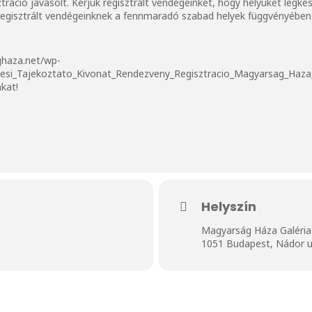
ztráció javasolt. Kérjük regisztrált vendégeinket, hogy helyüket legk
m regisztrált vendégeinknek a fennmaradó szabad helyek függvényében 
ghaza.net/wp-
esi_Tajekoztato_Kivonat_Rendezveny_Regisztracio_Magyarsag_Haza_
nkat!
Helyszín
Magyarság Háza Galéria
1051 Budapest, Nádor u.