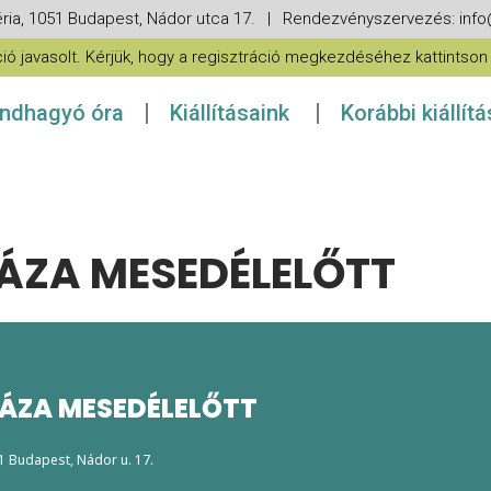
ria, 1051 Budapest, Nádor utca 17. | Rendezvényszervezés: in
 javasolt. Kérjük, hogy a regisztráció megkezdéséhez kattintson a
ndhagyó óra
Kiállításaink
Korábbi kiállít
ZA MESEDÉLELŐTT
ÁZA MESEDÉLELŐTT
51 Budapest, Nádor u. 17.