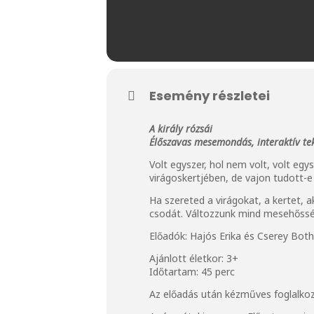
Esemény részletei
A király rózsái
Élőszavas mesemondás, interaktív te
Volt egyszer, hol nem volt, volt egy
virágoskertjében, de vajon tudott-e
Ha szereted a virágokat, a kertet, a
csodát. Változzunk mind mesehőssé,
Előadók: Hajós Erika és Cserey Bot
Ajánlott életkor: 3+
Időtartam: 45 perc
Az előadás után kézműves foglalkoz