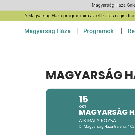
Magyarság Háza Galé
A Magyarság Háza programjaira az előzetes regisztráció
Magyarság Háza
Programok
Re
MAGYARSÁG HÁ
15
OKT.
MAGYARSÁG H
A KIRÁLY RÓZSÁI
Magyarság Háza Galéria
, 10