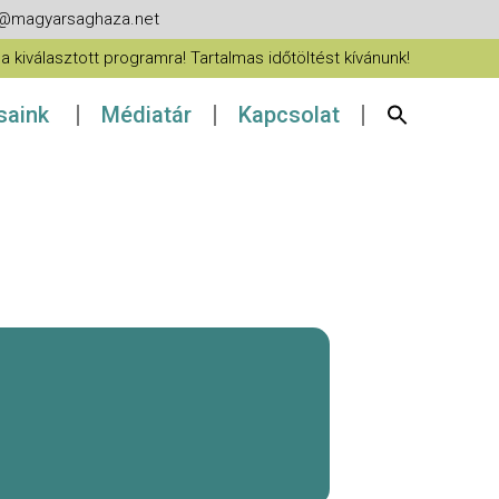
fo@magyarsaghaza.net
 kiválasztott programra! Tartalmas időtöltést kívánunk!
ásaink
Médiatár
Kapcsolat