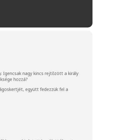
 Igencsak nagy kincs rejtőzött a király
züksége hozzá?
ágoskertjét, együtt fedezzük fel a