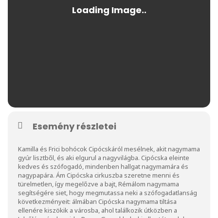
Esemény részletei
Kamilla és Frici bohócok Cipócskáról mesélnek, akit nagymama
gyúr lisztből, és aki elgurul a nagyvilágba. Cipócska eleinte
kedves és szófogadó, mindenben hallgat nagymamára és
nagypapára. Ám Cipócska cirkuszba szeretne menni és
türelmetlen, így megelőzve a bajt, Rémálom nagymama
segítségére siet, hogy megmutassa neki a szófogadatlanság
következményeit: álmában Cipócska nagymama tiltása
ellenére kiszökik a városba, ahol találkozik útközben a