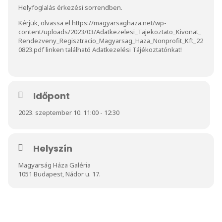
Helyfoglalás érkezési sorrendben.
Kérjük, olvassa el https://magyarsaghaza.net/wp-
content/uploads/2023/03/Adatkezelesi_Tajekoztato_Kivonat_
Rendezveny_Regisztracio_Magyarsag_Haza_Nonprofit_Kft_22
0823.pdf linken található Adatkezelési Tájékoztatónkat!
Időpont
2023. szeptember 10. 11:00 - 12:30
Helyszín
Magyarság Háza Galéria
1051 Budapest, Nádor u. 17.