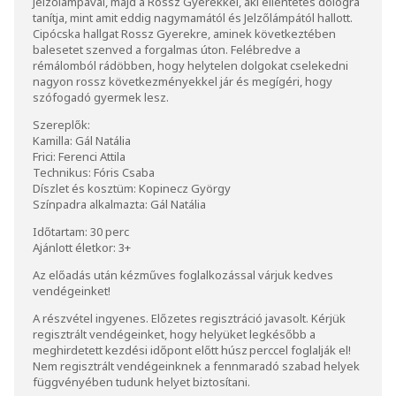
Jelzőlámpával, majd a Rossz Gyerekkel, aki ellentétes dologra
tanítja, mint amit eddig nagymamától és Jelzőlámpától hallott.
Cipócska hallgat Rossz Gyerekre, aminek következtében
balesetet szenved a forgalmas úton. Felébredve a
rémálomból rádöbben, hogy helytelen dolgokat cselekedni
nagyon rossz következményekkel jár és megígéri, hogy
szófogadó gyermek lesz.
Szereplők:
Kamilla: Gál Natália
Frici: Ferenci Attila
Technikus: Fóris Csaba
Díszlet és kosztüm: Kopinecz György
Színpadra alkalmazta: Gál Natália
Időtartam: 30 perc
Ajánlott életkor: 3+
Az előadás után kézműves foglalkozással várjuk kedves
vendégeinket!
A részvétel ingyenes. Előzetes regisztráció javasolt. Kérjük
regisztrált vendégeinket, hogy helyüket legkésőbb a
meghirdetett kezdési időpont előtt húsz perccel foglalják el!
Nem regisztrált vendégeinknek a fennmaradó szabad helyek
függvényében tudunk helyet biztosítani.