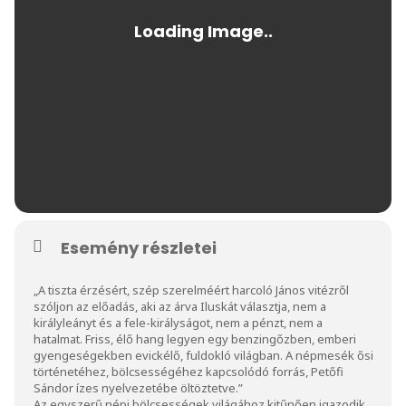
Esemény részletei
„A tiszta érzésért, szép szerelméért harcoló János vitézről
szóljon az előadás, aki az árva Iluskát választja, nem a
királyleányt és a fele-királyságot, nem a pénzt, nem a
hatalmat. Friss, élő hang legyen egy benzingőzben, emberi
gyengeségekben evickélő, fuldokló világban. A népmesék ősi
történetéhez, bölcsességéhez kapcsolódó forrás, Petőfi
Sándor ízes nyelvezetébe öltöztetve.”
Az egyszerű népi bölcsességek világához kitűnően igazodik