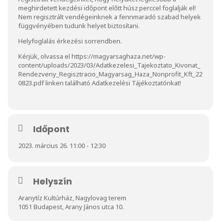
meghirdetett kezdési időpont előtt húsz perccel foglalják el!
Nem regisztrált vendégeinknek a fennmaradó szabad helyek
függvényében tudunk helyet biztosítani.
Helyfoglalás érkezési sorrendben.
Kérjük, olvassa el
https://magyarsaghaza.net/wp-
content/uploads/2023/03/Adatkezelesi_Tajekoztato_Kivonat_
Rendezveny_Regisztracio_Magyarsag_Haza_Nonprofit_Kft_22
0823.pdf
linken található Adatkezelési Tájékoztatónkat!
Időpont
2023. március 26. 11:00 - 12:30
Helyszín
Aranytíz Kultúrház, Nagylovag terem
1051 Budapest, Arany János utca 10.