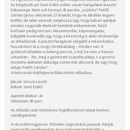
és kiegészíti azt Simó Enikő vidám, vásári hangulatot árasztó
bábserege. Nem volt könnyű 45 percbe „zsúfolni” Petőfi
Sándor János vitézének 27 énekét, hogy ne átköltés legyen
belőle, de talán sikerült, méghozzá úgy, hogy bátran ajánljuk
minden negyedik életévét betöltött emberkének, felső
korhatár pedig nincsen. Mesemondás, képmutogatás,
bábjáték keveredik úgy, hogy a közönség is aktív résztvevője
az előadásnak. A pásztorfaragások világától a mézeskalács
huszárokon át a rongy-törökbabákig – minden van. A
groteszk lehelete is beleng persze, s hol, ha nem a francia-
udvarban… No, meg a gazduram csupafej alakja, s a gonosz
mostoha alaktalan alaksága szinte már abszurd, de úgy, hogy
mégis Petőfi Sándor.”
A kolozsvári Keljfeljancsi Bábszínház előadása.
Játszik: Vincze László
Bábok: Simó Enikő
Ajánlott életkor: 4+
Időtartam: 45 perc
Az előadás után kézműves foglalkozással várjuk kedves
vendégeinket!
A részvétel ingyenes. Előzetes regisztráció javasolt. Kérjük
regisztrált vendégeinket, hogy helyüket legkésőbb a