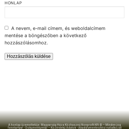
HONLAP
A nevem, e-mail címem, és weboldalcímem
mentése a böngészőben a következő
hozzászólásomhoz.
A honlap üzemeltetője: Magyarság Háza Közhasznú Nonprofit Kft.© – Minden jog
fenntartva! -
Dokumentumtár – Közérdekű Adatok
-
Akadálymentesítési nyilatkozat