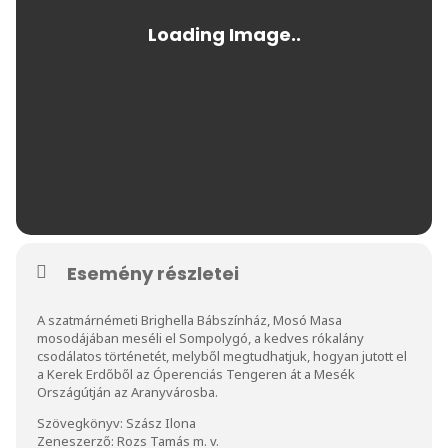
Esemény részletei
A szatmárnémeti Brighella Bábszínház, Mosó Masa
mosodájában meséli el Sompolygó, a kedves rókalány
csodálatos történetét, melyből megtudhatjuk, hogyan jutott el
a Kerek Erdőből az Óperenciás Tengeren át a Mesék
Országútján az Aranyvárosba.
Szövegkönyv: Szász Ilona
Zeneszerző: Rozs Tamás m. v.