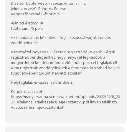
Díszlet-, bábtervező: Fazekas Antónia m. v.
Jelmeztervező: Bandura Emese
Rendező: Sramó Gábor m. v.
Ajánlott életkor: 4+
Időtartam: 45 perc
Az előadás után kézműves foglalkozással várjuk kedves
vendégeinket!
A részvétel ingyenes. Előzetes regisztráció javasolt. Kérjük
regisztrált vendégeinket, hogy helyüket legkésőbb a
meghirdetett kezdési időpont előtt húsz perccel foglalják el!
Nem regisztrált vendégeinknek a fennmaradó szabad helyek
függvényében tudunk helyet biztosítani.
Helyfoglalás érkezési sorrendben.
Kérjük, olvassa el
https://magyarsaghaza.net/wpcontent/uploads/2022/02/8_20
21_altalanos_adatkezelesi_tajekoztato-5.pdf
linken található
Adatkezelési Tájékoztatónkat!