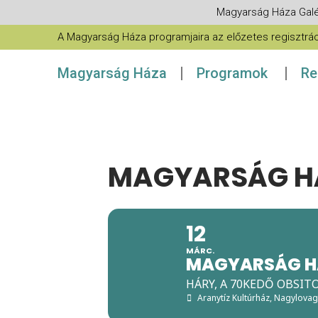
Magyarság Háza Galé
A Magyarság Háza programjaira az előzetes regisztráció
Magyarság Háza
Programok
Re
MAGYARSÁG HÁ
12
MÁRC.
MAGYARSÁG H
HÁRY, A 70KEDŐ OBSIT
Aranytíz Kultúrház, Nagylova