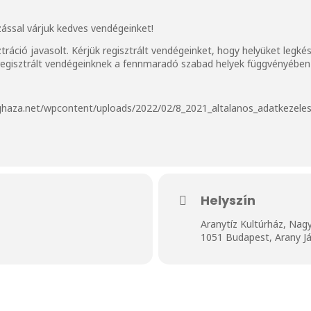
ással várjuk kedves vendégeinket!
ztráció javasolt. Kérjük regisztrált vendégeinket, hogy helyüket legk
m regisztrált vendégeinknek a fennmaradó szabad helyek függvényében 
ghaza.net/wpcontent/uploads/2022/02/8_2021_altalanos_adatkezelesi
Helyszín
Aranytíz Kultúrház, Nag
1051 Budapest, Arany Já