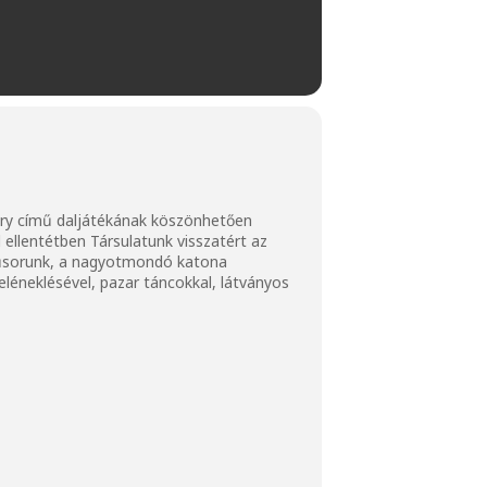
Háry című daljátékának köszönhetően
 ellentétben Társulatunk visszatért az
 műsorunk, a nagyotmondó katona
eléneklésével, pazar táncokkal, látványos