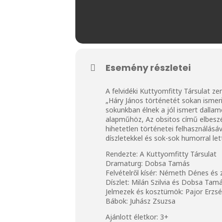
Esemény részletei
A felvidéki Kuttyomfitty Társulat z
„Háry János történetét sokan ismeri
sokunkban élnek a jól ismert dallam
alapműhöz, Az obsitos című elbesz
hihetetlen történetei felhasználásá
díszletekkel és sok-sok humorral let
Rendezte: A Kuttyomfitty Társulat
Dramaturg: Dobsa Tamás
Felvételről kísér: Németh Dénes és
Díszlet: Milán Szilvia és Dobsa Tam
Jelmezek és kosztümök: Pajor Erzs
Bábok: Juhász Zsuzsa
Ajánlott életkor: 3+