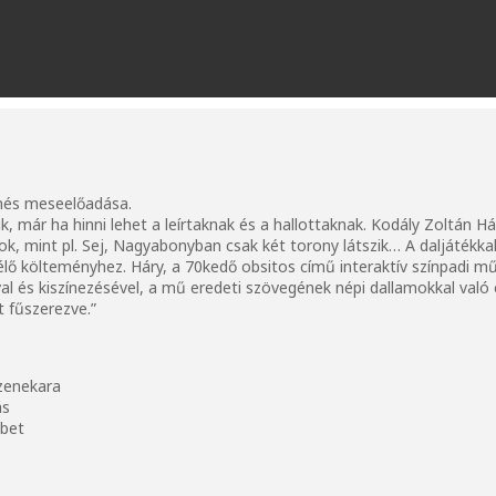
enés meseelőadása.
k, már ha hinni lehet a leírtaknak és a hallottaknak. Kodály Zoltán 
ok, mint pl. Sej, Nagyabonyban csak két torony látszik… A daljátékkal
élő költeményhez. Háry, a 70kedő obsitos című interaktív színpadi
val és kiszínezésével, a mű eredeti szövegének népi dallamokkal való 
t fűszerezve.”
 zenekara
ás
ébet