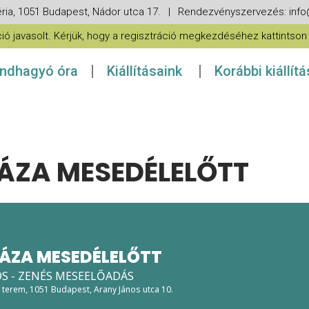
ria, 1051 Budapest, Nádor utca 17. | Rendezvényszervezés: in
 javasolt. Kérjük, hogy a regisztráció megkezdéséhez kattintson a
ndhagyó óra
Kiállításaink
Korábbi kiállít
ZA MESEDÉLELŐTT
ÁZA MESEDÉLELŐTT
OS - ZENÉS MESEELŐADÁS
g terem
, 1051 Budapest, Arany János utca 10.