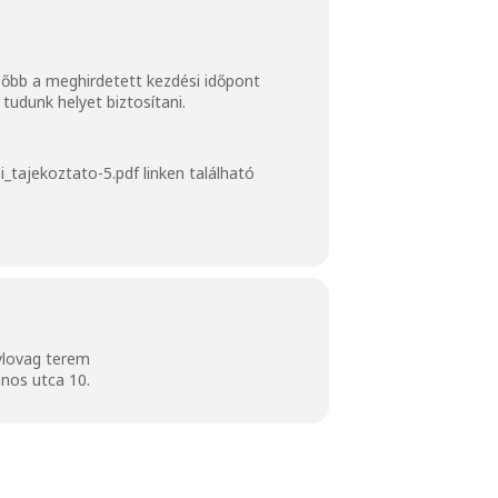
ésőbb a meghirdetett kezdési időpont
tudunk helyet biztosítani.
_tajekoztato-5.pdf
linken található
ylovag terem
nos utca 10.