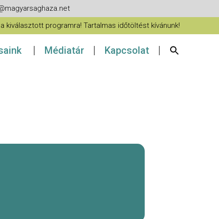
fo@magyarsaghaza.net
 kiválasztott programra! Tartalmas időtöltést kívánunk!
ásaink
Médiatár
Kapcsolat