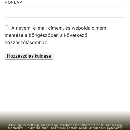
HONLAP
A nevem, e-mail címem, és weboldalcímem
mentése a böngészőben a következő
hozzászólásomhoz.
A honlap üzemeltetője: Magyarság Háza Közhasznú Nonprofit Kft.© – Minden jog
fenntartva! -
Dokumentumtár – Közérdekű Adatok
-
Akadálymentesítési nyilatkozat