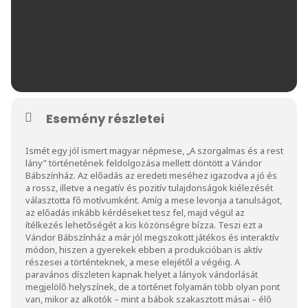
Esemény részletei
Ismét egy jól ismert magyar népmese, „A szorgalmas és a rest
lány” történetének feldolgozása mellett döntött a Vándor
Bábszínház. Az előadás az eredeti meséhez igazodva a jó és
a rossz, illetve a negatív és pozitív tulajdonságok kiélezését
választotta fő motívumként. Amíg a mese levonja a tanulságot,
az előadás inkább kérdéseket tesz fel, majd végül az
ítélkezés lehetőségét a kis közönségre bízza. Teszi ezt a
Vándor Bábszínház a már jól megszokott játékos és interaktív
módon, hiszen a gyerekek ebben a produkcióban is aktív
részesei a történteknek, a mese elejétől a végéig. A
paravános díszleten kapnak helyet a lányok vándorlását
megjelölő helyszínek, de a történet folyamán több olyan pont
van, mikor az alkotók – mint a bábok szakasztott másai – élő