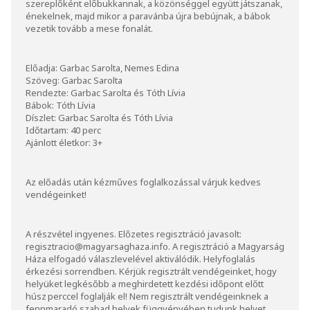
szereplőként előbukkannak, a közönséggel együtt játszanak,
énekelnek, majd mikor a paravánba újra bebújnak, a bábok
vezetik tovább a mese fonalát.
Előadja: Garbac Sarolta, Nemes Edina
Szöveg: Garbac Sarolta
Rendezte: Garbac Sarolta és Tóth Lívia
Bábok: Tóth Lívia
Díszlet: Garbac Sarolta és Tóth Lívia
Időtartam: 40 perc
Ajánlott életkor: 3+
Az előadás után kézműves foglalkozással várjuk kedves
vendégeinket!
A részvétel ingyenes. Előzetes regisztráció javasolt:
regisztracio@magyarsaghaza.info
. A regisztráció a Magyarság
Háza elfogadó válaszlevelével aktiválódik. Helyfoglalás
érkezési sorrendben. Kérjük regisztrált vendégeinket, hogy
helyüket legkésőbb a meghirdetett kezdési időpont előtt
húsz perccel foglalják el! Nem regisztrált vendégeinknek a
fennmaradó szabad helyek függvényében tudunk helyet