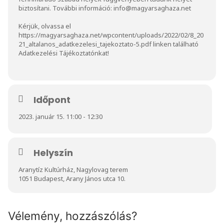
biztosítani. További információ:
info@magyarsaghaza.net
Kérjük, olvassa el
https://magyarsaghaza.net/wpcontent/uploads/2022/02/8_20
21_altalanos_adatkezelesi_tajekoztato-5.pdf
linken található
Adatkezelési Tájékoztatónkat!
Időpont
2023. január 15. 11:00 - 12:30
Helyszín
Aranytíz Kultúrház, Nagylovag terem
1051 Budapest, Arany János utca 10.
Vélemény, hozzászólás?