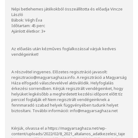
Népi betlehemes játékokból összeállította és előadja Vincze
László
Bábok: Végh Éva
Időtartam: 45 perc
Ajánlott életkor: 3+
Az előadás után kézműves foglalkozással várjuk kedves
vendégeinket!
A részvétel ingyenes. Előzetes regisztráció javasolt:
regisztracio@magyarsaghaza.info. A regisztráció a Magyarság
Háza elfogadó válaszlevelével aktiválódik. Helyfoglalás
érkezési sorrendben. Kérjük regisztrált vendégeinket, hogy
helyüket legkésőbb a meghirdetett kezdési időpont előtt tíz
perccel foglalják el! Nem regisztrált vendégeinknek a
fennmaradó szabad helyek függvényében tudunk helyet
biztosítani. További információ: info@magyarsaghaza.net
Kérjük, olvassa el a
https://magyarsaghaza.net/wp-
content/uploads/2022/02/8_2021_altalanos_adatkezelesi_taje