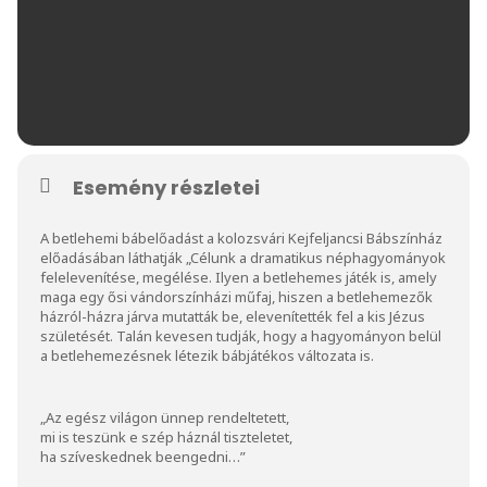
Esemény részletei
A betlehemi bábelőadást a kolozsvári Kejfeljancsi Bábszínház
előadásában láthatják „Célunk a dramatikus néphagyományok
felelevenítése, megélése. Ilyen a betlehemes játék is, amely
maga egy ősi vándorszínházi műfaj, hiszen a betlehemezők
házról-házra járva mutatták be, elevenítették fel a kis Jézus
születését. Talán kevesen tudják, hogy a hagyományon belül
a betlehemezésnek létezik bábjátékos változata is.
„Az egész világon ünnep rendeltetett,
mi is teszünk e szép háznál tiszteletet,
ha szíveskednek beengedni…”