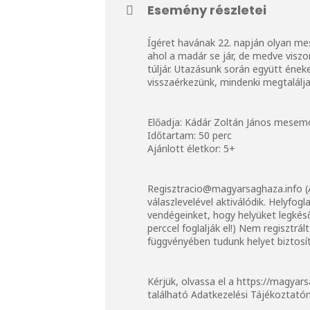
Esemény részletei
Ígéret havának 22. napján olyan mes
ahol a madár se jár, de medve viszo
túljár. Utazásunk során együtt éne
visszaérkezünk, mindenki megtalálja 
Előadja: Kádár Zoltán János mese
Időtartam: 50 perc
Ajánlott életkor: 5+
Regisztracio@magyarsaghaza.info (
válaszlevelével aktiválódik. Helyfogl
vendégeinket, hogy helyüket legkéső
perccel foglalják el!) Nem regisztr
függvényében tudunk helyet biztosít
Kérjük, olvassa el a
https://magyars
található Adatkezelési Tájékoztatón