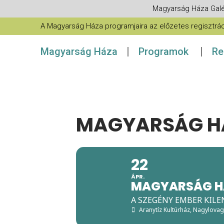
Magyarság Háza Galé
A Magyarság Háza programjaira az előzetes regisztráció
Magyarság Háza
Programok
Re
MAGYARSÁG HÁ
22
ÁPR.
MAGYARSÁG H
A SZEGÉNY EMBER KILE
Aranytíz Kultúrház, Nagylova