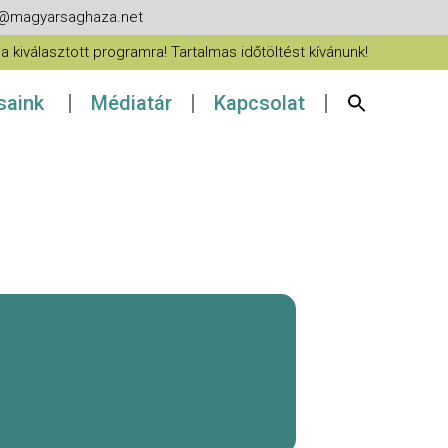
fo@magyarsaghaza.net
 kiválasztott programra! Tartalmas időtöltést kívánunk!
ásaink
Médiatár
Kapcsolat