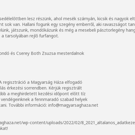
edélelőttben lesz részünk, ahol mesék szárnyán, kicsik és nagyok el
nt sok van. Hallani fogunk egy szegény emberről, aki ravaszságot tan
kelünk, játszunk, mondókázunk és még a mesebeli pásztorlegény hang
a tarsolyában rejlő furfangot.
mondó és Cserey Both Zsuzsa mesterdalnok
A regisztráció a Magyarság Háza elfogadó
alás érkezési sorrendben. Kérjük regisztrált
bb a meghirdetett kezdési időpont előtt tíz
ált vendégeinknek a fennmaradó szabad helyek
ani. További információ:
info@magyarsaghaza.net
aghaza.net/wp-content/uploads/2022/02/8_2021_altalanos_adatkezel
kat!