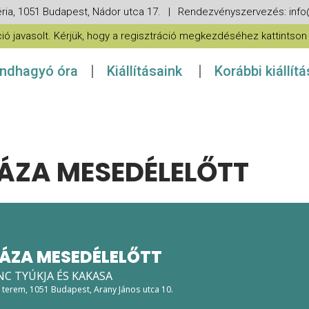
ria, 1051 Budapest, Nádor utca 17. | Rendezvényszervezés: in
 javasolt. Kérjük, hogy a regisztráció megkezdéséhez kattintson a
ndhagyó óra
Kiállításaink
Korábbi kiállít
ZA MESEDÉLELŐTT
ÁZA MESEDÉLELŐTT
NC TYÚKJA ÉS KAKASA
g terem
, 1051 Budapest, Arany János utca 10.