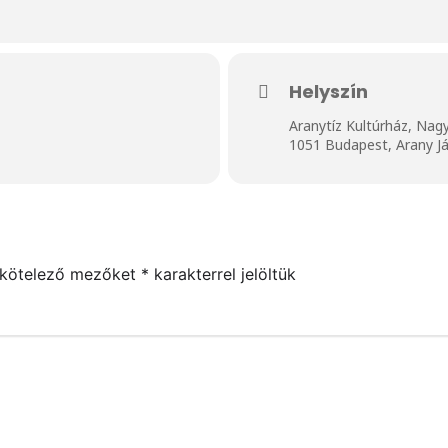
Helyszín
Aranytíz Kultúrház, Nag
1051 Budapest, Arany Já
 kötelező mezőket
*
karakterrel jelöltük