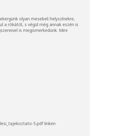
tekergünk olyan mesebeli helyszínekre,
ul a rókától, s végül még annak eszén is
szereivel is megismerkedünk. Mire
esi_tajekoztato-5.pdf
linken