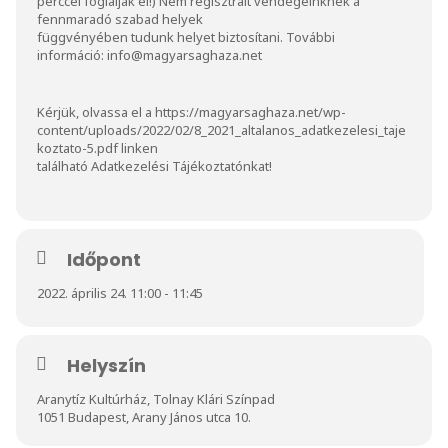
perccel foglalják el!) Nem regisztrált vendégeinknek a
fennmaradó szabad helyek
függvényében tudunk helyet biztosítani. További
információ:
info@magyarsaghaza.net
Kérjük, olvassa el a
https://magyarsaghaza.net/wp-
content/uploads/2022/02/8_2021_altalanos_adatkezelesi_taje
koztato-5.pdf
linken
található Adatkezelési Tájékoztatónkat!
Időpont
2022. április 24. 11:00 - 11:45
Helyszín
Aranytíz Kultúrház, Tolnay Klári Színpad
1051 Budapest, Arany János utca 10.