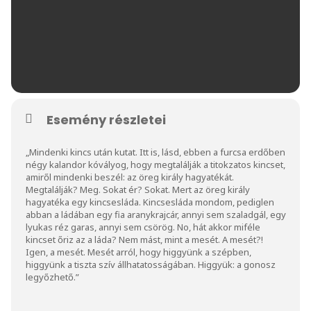
Esemény részletei
„Mindenki kincs után kutat. Itt is, lásd, ebben a furcsa erdőben
négy kalandor kóvályog, hogy megtalálják a titokzatos kincset,
amiről mindenki beszél: az öreg király hagyatékát.
Megtalálják? Meg. Sokat ér? Sokat. Mert az öreg király
hagyatéka egy kincsesláda. Kincsesláda mondom, pediglen
abban a ládában egy fia aranykrajcár, annyi sem szaladgál, egy
lyukas réz garas, annyi sem csörög. No, hát akkor miféle
kincset őriz az a láda? Nem mást, mint a mesét. A mesét?!
Igen, a mesét. Mesét arról, hogy higgyünk a szépben,
higgyünk a tiszta szív állhatatosságában. Higgyük: a gonosz
legyőzhető.”