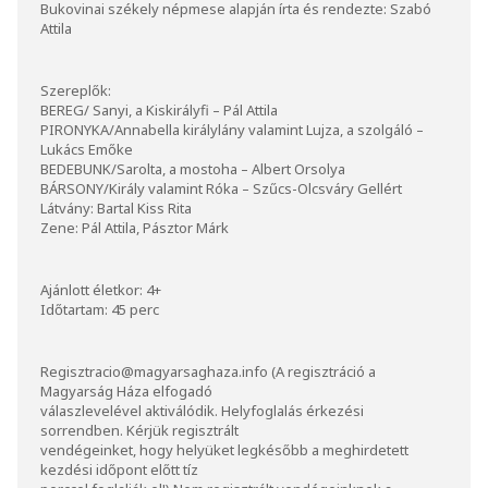
Bukovinai székely népmese alapján írta és rendezte: Szabó
Attila
Szereplők:
BEREG/ Sanyi, a Kiskirályfi – Pál Attila
PIRONYKA/Annabella királylány valamint Lujza, a szolgáló –
Lukács Emőke
BEDEBUNK/Sarolta, a mostoha – Albert Orsolya
BÁRSONY/Király valamint Róka – Szűcs-Olcsváry Gellért
Látvány: Bartal Kiss Rita
Zene: Pál Attila, Pásztor Márk
Ajánlott életkor: 4+
Időtartam: 45 perc
Regisztracio@magyarsaghaza.info (A regisztráció a
Magyarság Háza elfogadó
válaszlevelével aktiválódik. Helyfoglalás érkezési
sorrendben. Kérjük regisztrált
vendégeinket, hogy helyüket legkésőbb a meghirdetett
kezdési időpont előtt tíz