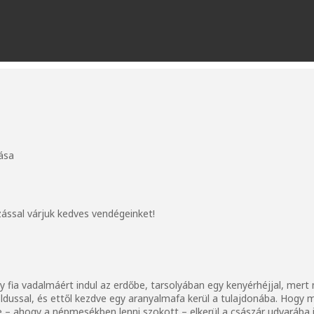
ása
ással várjuk kedves vendégeinket!
fia vadalmáért indul az erdőbe, tarsolyában egy kenyérhéjjal, mert 
dussal, és ettől kezdve egy aranyalmafa kerül a tulajdonába. Hogy 
 ahogy a népmesékben lenni szokott – elkerül a császár udvarába is,