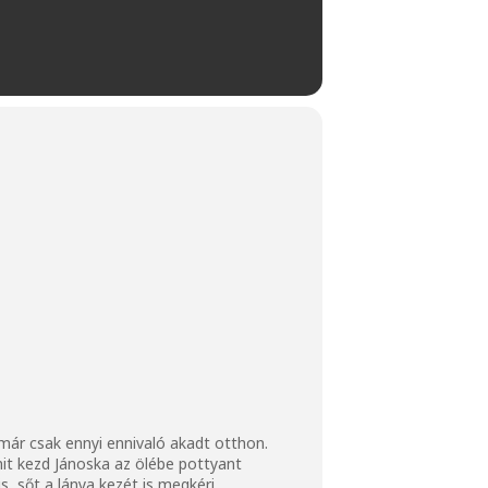
már csak ennyi ennivaló akadt otthon.
mit kezd Jánoska az ölébe pottyant
 sőt a lánya kezét is megkéri.