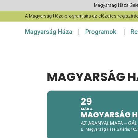
Magyarság Háza Galé
A Magyarság Háza programjaira az előzetes regisztráció
Magyarság Háza
Programok
Re
MAGYARSÁG HÁ
29
MÁRC.
MAGYARSÁG H
AZ ARANYALMAFA – GÁL
Magyarság Háza Galéria
, 10