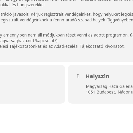
okkal és hangszerekkel.
ztráció javasolt. Kérjük regisztrált vendégeinket, hogy helyüket legk
m regisztrált vendégeinknek a fennmaradó szabad helyek függvényében 
ogy amennyiben nem áll módjukban részt venni az adott programon, úg
magyarsaghaza.net/kapcsolat/
).
elési Tájékoztatónkat
és az
Adatkezelési Tájékoztató Kivonat
ot.
Helyszín
Magyarság Háza Galéria
1051 Budapest, Nádor u.