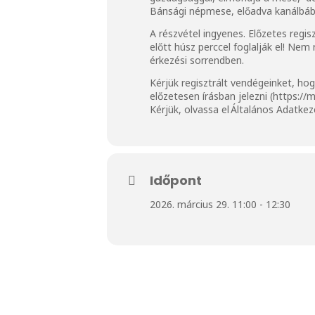
Bánsági népmese, előadva kanálbáb
A részvétel ingyenes. Előzetes regis
előtt húsz perccel foglalják el! Ne
érkezési sorrendben.
Kérjük regisztrált vendégeinket, h
előzetesen írásban jelezni (
https://
Kérjük, olvassa el
Általános Adatkez
Időpont
2026. március 29. 11:00 - 12:30