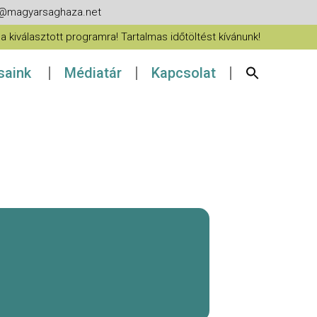
fo@magyarsaghaza.net
 kiválasztott programra! Tartalmas időtöltést kívánunk!
ásaink
Médiatár
Kapcsolat