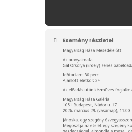
Esemény részletei
Magyarság Háza Mesedélelőtt
Az aranyalmafa
Gál Orsolya (Erdély) zenés bábelőad
Időtartam: 30 perc
Ajánlott életkor: 3+
Az előadás után kézműves foglalkoz
Magyarság Háza Galéria
1051 Budapest, Nádor u. 17.
2026. március 29. (vasárnap), 11:00
Jánoska, egy szegény özvegyasszony 
Megosztja az ételét egy szegény kol
gazdagsággal, elmondja a mese, de –