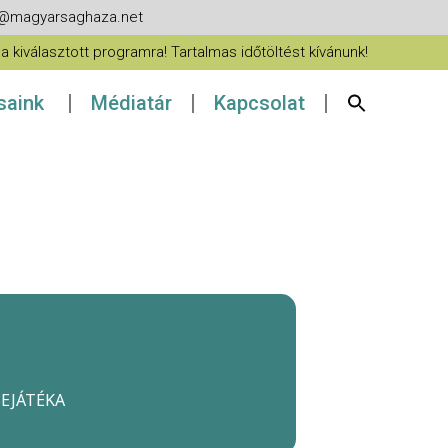
fo@magyarsaghaza.net
 kiválasztott programra! Tartalmas időtöltést kívánunk!
ásaink
Médiatár
Kapcsolat
SEJÁTÉKA