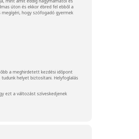
ítja, mint amit eddig nagymamától és
lmas úton és ekkor ébred fel ebből a
és megígéri, hogy szófogadó gyermek
ésőbb a meghirdetett kezdési időpont
tudunk helyet biztosítani. Helyfoglalás
y ezt a változást szíveskedjenek