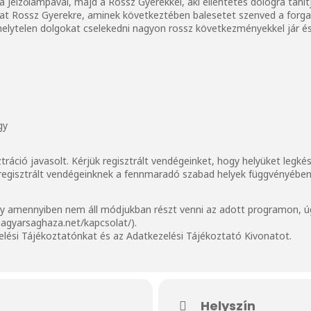
 a Jelzőlámpával, majd a Rossz Gyerekkel, aki ellentétes dologra tan
lgat Rossz Gyerekre, aminek következtében balesetet szenved a forga
elytelen dolgokat cselekedni nagyon rossz következményekkel jár 
gy
ztráció javasolt. Kérjük regisztrált vendégeinket, hogy helyüket legk
m regisztrált vendégeinknek a fennmaradó szabad helyek függvényében 
ogy amennyiben nem áll módjukban részt venni az adott programon, úg
magyarsaghaza.net/kapcsolat/
).
elési Tájékoztatónkat
és az
Adatkezelési Tájékoztató Kivonat
ot.
Helyszín