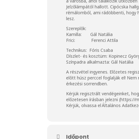
a városba, ahol találkozik útközben
Jelzőlámpától hallott. Cipócska hal
rémálomból, ami rádöbbenti, hogy h
lesz.
Szereplők:
Kamilla: Gál Natália
Frici: Ferenci Attila
Technikus: Fóris Csaba
Díszlet- és kosztüm: Kopinecz Györ
Színpadra alkalmazta: Gál Natália
A részvétel ingyenes. Előzetes regis
előtt húsz perccel foglalják el! Ne
érkezési sorrendben.
Kérjük regisztrált vendégeinket, h
előzetesen írásban jelezni (
https://
Kérjük, olvassa el
Általános Adatkez
Időpont