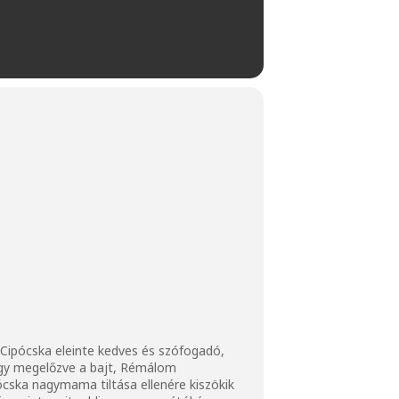
. Cipócska eleinte kedves és szófogadó,
így megelőzve a bajt, Rémálom
ska nagymama tiltása ellenére kiszökik