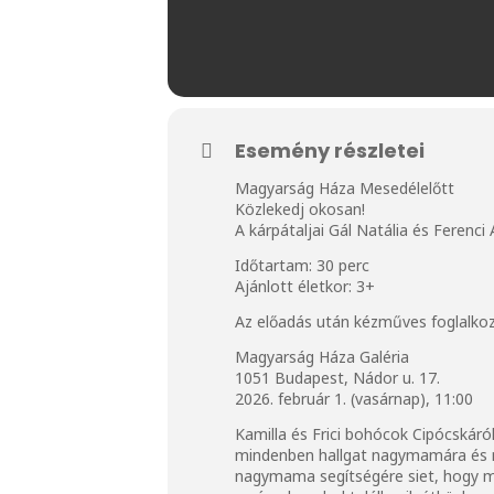
Esemény részletei
Magyarság Háza Mesedélelőtt
Közlekedj okosan!
A kárpátaljai Gál Natália és Ferenci
Időtartam: 30 perc
Ajánlott életkor: 3+
Az előadás után kézműves foglalkoz
Magyarság Háza Galéria
1051 Budapest, Nádor u. 17.
2026. február 1. (vasárnap), 11:00
Kamilla és Frici bohócok Cipócskáró
mindenben hallgat nagymamára és n
nagymama segítségére siet, hogy m