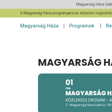
Magyarság Háza Galé
A Magyarság Háza programjaira az előzetes regisztráció
Magyarság Háza
Programok
Re
MAGYARSÁG HÁ
01
FEB.
MAGYARSÁG H
KÖZLEKEDJ OKOSAN! – A
Magyarság Háza Galéria
, 10