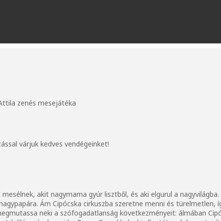
 Attila zenés mesejátéka
ással várjuk kedves vendégeinket!
l mesélnek, akit nagymama gyúr lisztből, és aki elgurul a nagyvilágba
agypapára. Ám Cipócska cirkuszba szeretne menni és türelmetlen, 
egmutassa neki a szófogadatlanság következményeit: álmában Cipóc