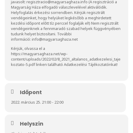
javasolt:
regisztracio@magyarsaghaza.info
(A regisztráció a
Magyarság Háza elfogadó válaszlevelével aktiválódik.
Helyfoglalás érkezési sorrendben. Kérjük regisztrált
vendégeinket, hogy helyüket legkésőbb a meghirdetett
kezdési időpont előtt tíz perccel foglalják el!) Nem regisztrált
vendégeinknek a fennmaradó szabad helyek függvényében
tudunk helyet biztosítani. További
információ: info@magyarsaghaza.net
Kérjük, olvassa el a
https://magyarsaghaza.net/wp-
content/uploads/2022/02/8_2021_altalanos_adatkezelesi_taje
koztato-5.pdf
linken található Adatkezelési Tájékoztatónkat!
Időpont
2022. március 25. 21:00 - 22:00
Helyszín