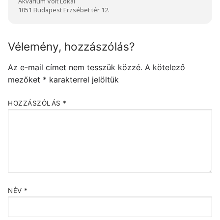
Akvárium Volt Lokál
1051 Budapest Erzsébet tér 12.
Vélemény, hozzászólás?
Az e-mail címet nem tesszük közzé.
A kötelező
mezőket
*
karakterrel jelöltük
HOZZÁSZÓLÁS
*
NÉV
*