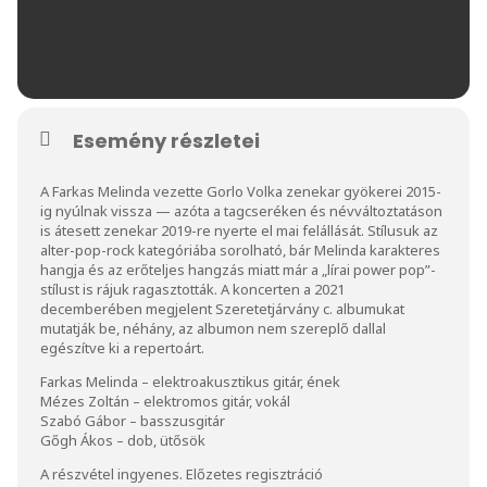
Esemény részletei
A Farkas Melinda vezette Gorlo Volka zenekar gyökerei 2015-
ig nyúlnak vissza — azóta a tagcseréken és névváltoztatáson
is átesett zenekar 2019-re nyerte el mai felállását. Stílusuk az
alter-pop-rock kategóriába sorolható, bár Melinda karakteres
hangja és az erőteljes hangzás miatt már a „lírai power pop”-
stílust is rájuk ragasztották. A koncerten a 2021
decemberében megjelent Szeretetjárvány c. albumukat
mutatják be, néhány, az albumon nem szereplő dallal
egészítve ki a repertoárt.
Farkas Melinda – elektroakusztikus gitár, ének
Mézes Zoltán – elektromos gitár, vokál
Szabó Gábor – basszusgitár
Gőgh Ákos – dob, ütősök
A részvétel ingyenes. Előzetes regisztráció