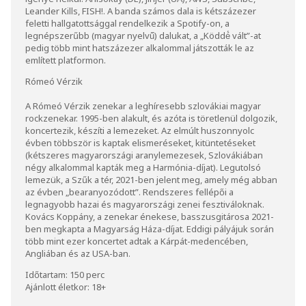
Leander Kills, FISH!. A banda számos dala is kétszázezer
feletti hallgatottsággal rendelkezik a Spotify-on, a
legnépszerűbb (magyar nyelvű̋) dalukat, a „Köddé́ vált”-at
pedig több mint hatszázezer alkalommal játszották le az
említett platformon.
Rómeó Vérzik
A Rómeó Vérzik zenekar a leghíresebb szlovákiai magyar
rockzenekar. 1995-ben alakult, és azóta is töretlenül dolgozik,
koncertezik, készíti a lemezeket. Az elmúlt huszonnyolc
évben többször is kaptak elismeréseket, kitüntetéseket
(kétszeres magyarországi aranylemezesek, Szlovákiában
négy alkalommal kapták meg a Harmónia-díjat). Legutolsó
lemezük, a Szűk a tér, 2021-ben jelent meg, amely még abban
az évben „bearanyozódott”. Rendszeres fellépői a
legnagyobb hazai és magyarországi zenei fesztiváloknak.
Kovács Koppány, a zenekar énekese, basszusgitárosa 2021-
ben megkapta a Magyarság Háza-díjat. Eddigi pályájuk során
több mint ezer koncertet adtak a Kárpát-medencében,
Angliában és az USA-ban.
Időtartam: 150 perc
Ajánlott életkor: 18+