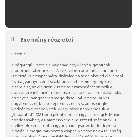
Esemény részletei
Phrenia
A négytagú Phrenia a Vajdaság egyik leghallgatottabb
modernmetál zenekara. A kezdetben pop-metál átiratairól
ismertté vált csapat mára kizárólag saját dalokat ad elő, angol
és magyar nyelven. Dalaikban a metál keménységét és
energiáját, az elektronikus zene szárnyalását ötvözik a
popzenére jellemző fülbemászó, változatos énekdallamokkal
és egyedi hangszeres megoldásokkal. A zenekar két
nagylemezzel, két középlemezzel és számos single
kiadvánnyal rendelkezik. A legutóbbi nagylemezük, a
„Separated” 2021-ben jelent meg a magyarországi H-Music
gondozásában, a HammerWorld augusztusi számának CD
mellékleteként. Több nagynevű magyar és külföldi előadó
oldalán is megmutatkozott a csapat. Néhány név a teljesség
igénye nélkül: Anisokay (DE), Jinjer (UA), AWS, Subscribe,