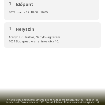
Időpont
2023. május 17. 18:00 - 19:00
Helyszín
Aranytíz Kultúrház, Nagylovag terem
1051 Budapest, Arany János utca 10.
A honlap üzemeltetője: Magyarság Háza Közhasznú Nonprofit Kft.© – Minden jog
fenntartva! -
Dokumentumtár – Közérdekű Adatok
-
Akadálymentesítési nyilatkozat