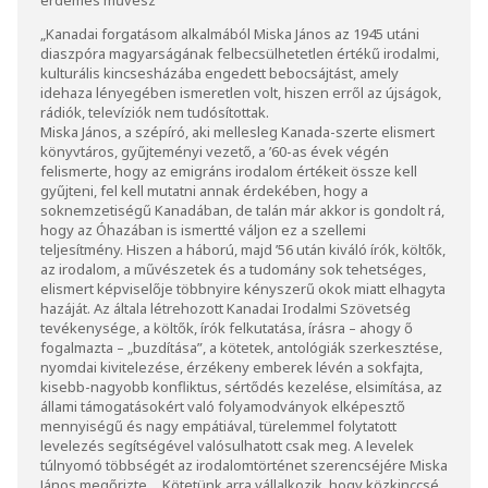
„Kanadai forgatásom alkalmából Miska János az 1945 utáni
diaszpóra magyarságának felbecsülhetetlen értékű irodalmi,
kulturális kincsesházába engedett bebocsájtást, amely
idehaza lényegében ismeretlen volt, hiszen erről az újságok,
rádiók, televíziók nem tudósítottak.
Miska János, a szépíró, aki mellesleg Kanada-szerte elismert
könyvtáros, gyűjteményi vezető, a ’60-as évek végén
felismerte, hogy az emigráns irodalom értékeit össze kell
gyűjteni, fel kell mutatni annak érdekében, hogy a
soknemzetiségű Kanadában, de talán már akkor is gondolt rá,
hogy az Óhazában is ismertté váljon ez a szellemi
teljesítmény. Hiszen a háború, majd ’56 után kiváló írók, költők,
az irodalom, a művészetek és a tudomány sok tehetséges,
elismert képviselője többnyire kényszerű okok miatt elhagyta
hazáját. Az általa létrehozott Kanadai Irodalmi Szövetség
tevékenysége, a költők, írók felkutatása, írásra – ahogy ő
fogalmazta – „buzdítása”, a kötetek, antológiák szerkesztése,
nyomdai kivitelezése, érzékeny emberek lévén a sokfajta,
kisebb-nagyobb konfliktus, sértődés kezelése, elsimítása, az
állami támogatásokért való folyamodványok elképesztő
mennyiségű és nagy empátiával, türelemmel folytatott
levelezés segítségével valósulhatott csak meg. A levelek
túlnyomó többségét az irodalomtörténet szerencséjére Miska
János megőrizte… Kötetünk arra vállalkozik, hogy közkinccsé