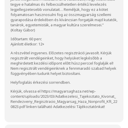
tegye e hatalmas és felbecsülhetetlen értékű levelezés
legjellegzetesebb vonulatait… Reméljük, hogy ez a kötet
folyamatosan hasznosulni fog az összmagyarság szellemi
gyarapodása érdekében és kíváncsian forgatják majd kutatók,
tanárok, egyetemisták, a magyar kultúra szerelmesei.”
(Koltay Gábor)
Időtartam: 60 perc
Ajánlott életkor: 12+
A részvétel ingyenes. Előzetes regisztráció javasolt. Kérjük
regisztrált vendégeinket, hogy helyüket legkésőbb a
meghirdetett kezdési időpont előtt húsz perccel foglalják el!
Nem regisztrált vendégeinknek a fennmaradó szabad helyek
függvényében tudunk helyet biztosítani.
Helyfoglalás érkezési sorrendben.
Kérjük, olvassa el
https://magyarsaghaza.net/wp-
content/uploads/2023/03/Adatkezelesi_Tajekoztato_Kivonat_
Rendezveny_Regisztracio_Magyarsag_Haza_Nonprofit_Kft_22
0823.pdf
linken található Adatkezelési Tájékoztatónkat!