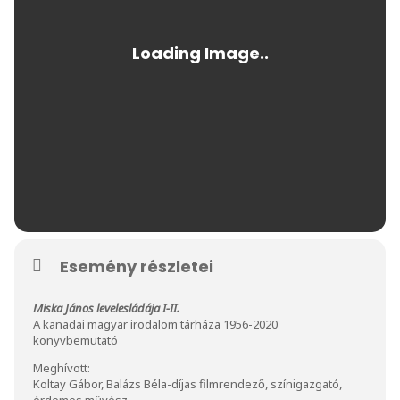
Esemény részletei
Miska János levelesládája I-II.
A kanadai magyar irodalom tárháza 1956-2020
könyvbemutató
Meghívott:
Koltay Gábor, Balázs Béla-díjas filmrendező, színigazgató,
érdemes művész