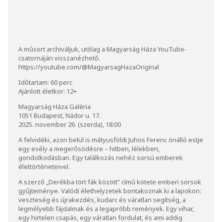
A műsort archiváljuk, utólag a Magyarság Háza YouTube-
csatornáján visszanézhető.
https://youtube.com/@MagyarsagHazaOriginal
Időtartam: 60 perc
Ajánlott életkor: 12+
Magyarság Háza Galéria
1051 Budapest, Nádor u. 17.
2025. november 26. (szerda), 18:00
A felvidéki, azon belül is mátyusföldi Juhos Ferenc önálló estje
egy esély a megerősödésre – hitben, lélekben,
gondolkodásban. Egy találkozás nehéz sorsú emberek
élettörténeteivel.
A szerző „Derékba tört fák között” című kötete emberi sorsok
gyűjteménye. Valódi élethelyzetek bontakoznak ki a lapokon:
veszteség és újrakezdés, kudarc és váratlan segítség, a
legmélyebb fájdalmak és a legapróbb remények. Egy vihar,
egy hirtelen csapás, egy váratlan fordulat, és ami addig