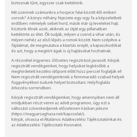
biztosnak tűnt, egyszer csak kettétörik.
Mit üzennek számunkra a hospice falai között élő emberi
sorsok? A könyv néhány fejezete egy-egy fa a képzeletbeli
erdőben: némelyik sebet hord, másik már új leveleket hajt.
Köztünk élnek azok, akiknek az útját egy pillanatban
kettétörte az élet. Ők tudják, milyen a csend a vihar után, és
milyen nehéz az első lépés a romok között. Nem szépítve a
fájdalmat, de megmutatva a kitartás erejét, a kapaszkodókat
és azt, hogy a megtört ágak is új hajtásokat hozhatnak.
A részvétel ingyenes. Előzetes regisztráció javasolt. Kérjük
regisztrált vendégeinket, hogy helyüket legkésőbb a
meghirdetett kezdési időpont előtt húsz perccel foglalják el!
Nem regisztrált vendégeinknek a fennmaradó szabad helyek
függvényében tudunk helyet biztosítani. Helyfoglalás
érkezési sorrendben.
Kérjük regisztrált vendégeinket, hogy amennyiben nem áll
módjukban részt venni az adott programon, úgy ezt a
változást szíveskedjenek előzetesen írásban jelezni
(
https://magyarsaghaza.net/kapcsolat/
).
Kérjük, olvassa el
Általános Adatkezelési Tájékoztatónkat
és
az
Adatkezelési Tájékoztató Kivonat
ot.