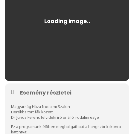
Esemény részletei
Magyarság Háza Irodalmi Szalon
Derékba tört fák között
Dr. Juhos Ferenc felvidéki író önálló irodalmi estje
Ez a programunk élőben meghallgatható a hangszóró-ikonra
kattintva: