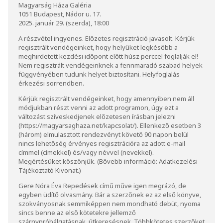
Magyarság Háza Galéria
1051 Budapest, Nádor u. 17.
2025. január 29. (szerda), 18:00
A részvétel ingyenes. Előzetes regisztráció javasolt. Kérjük
regisztrált vendégeinket, hogy helyüket legkésőbb a
meghirdetett kezdési időpont előtt húsz perccel foglalják el!
Nem regisztrált vendégeinknek a fennmaradó szabad helyek
függvényében tudunk helyet biztosítani. Helyfoglalás
érkezési sorrendben.
Kérjük regisztrált vendégeinket, hogy amennyiben nem áll
módjukban részt venni az adott programon, úgy ezt a
változást szíveskedjenek előzetesen írásban jelezni
(
https://magyarsaghaza.net/kapcsolat/
). Ellenkező esetben 3
(három) elmulasztott rendezvényt követő 90 napon belül
nincs lehetőség érvényes regisztrációra az adott e-mail
címmel (címekkel) és/vagy névvel (nevekkel).
Megértésüket köszönjük. (Bővebb információ:
Adatkezelési
Tájékoztató Kivonat
.)
Gere Nóra Éva Repedések című műve igen megrázó, de
egyben üdítő olvasmány. Bár a szerzőnek ez az első könyve,
szokványosnak semmiképpen nem mondható debüt, nyoma
sincs benne az első kötetekre jellemző
szárnypróbálgatásnak, útkeresésnek. Többkötetes szerzőket