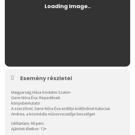
Esemény részletei
Magyarság Háza Irodalmi Szalon
Gere Nóra Éva: Repedések
könyvbemutató
A szerzővel, Gere Nóra Éva erdélyi költőnővel Kalocsai
Andrea, a közmédia műsorvezetője beszélget
Időtartam: 60 perc
Ajánlott életkor: 12+