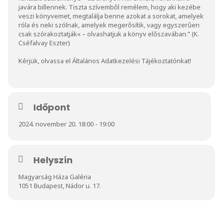
javára billennek. Tiszta szívemből remélem, hogy aki kezébe
veszi könyvemet, megtalálja benne azokat a sorokat, amelyek
róla és neki szólnak, amelyek megerősítik, vagy egyszerűen
csak szórakoztatják« – olvashatjuk a könyv előszavában.” (K.
Cséfalvay Eszter)
Kérjük, olvassa el
Általános Adatkezelési Tájékoztatónkat
!
Időpont
2024. november 20. 18:00 - 19:00
Helyszín
Magyarság Háza Galéria
1051 Budapest, Nádor u. 17.