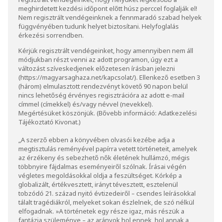
meghirdetett kezdési időpont előtt húsz perccel foglalják el!
Nem regisztrált vendégeinknek a fennmaradó szabad helyek
függvényében tudunk helyet biztosítani. Helyfoglalás
érkezési sorrendben.
Kérjük regisztrált vendégeinket, hogy amennyiben nem áll
módjukban részt venni az adott programon, úgy ezt a
változást szíveskedjenek előzetesen írásban jelezni
(
https://magyarsaghaza.net/kapcsolat/
). Ellenkező esetben 3
(három) elmulasztott rendezvényt követő 90 napon belül
nincs lehetőség érvényes regisztrációra az adott e-mail
címmel (címekkel) és/vagy névvel (nevekkel).
Megértésüket köszönjük. (Bővebb információ:
Adatkezelési
Tájékoztató Kivonat
.)
„A szerző ebben a könyvében olvasói kezébe adja a
megtisztulás reményével papírra vetett történeteit, amelyek
az érzékeny és sebezhető nők életének hullámzó, mégis
többnyire fájdalmas eseményeiről szólnak. Írásai végén
végletes megoldásokkal oldja a feszültséget. Kórkép a
globalizált, értékvesztett, irányt tévesztett, esztelenül
tobzódó 21. század nyitó évtizedeiről – csendes leírásokkal
tálalt tragédiákról, melyeket sokan észlelnek, de szó nélkül
elfogadnak. »A történetek egy része igaz, más részük a
fantázia szüleménye – az arányok hol ennek, hol annak a