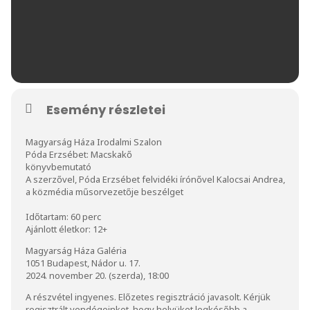
Esemény részletei
Magyarság Háza Irodalmi Szalon
Póda Erzsébet: Macskakő
könyvbemutató
A szerzővel, Póda Erzsébet felvidéki írónővel Kalocsai Andrea,
a közmédia műsorvezetője beszélget
Időtartam: 60 perc
Ajánlott életkor: 12+
Magyarság Háza Galéria
1051 Budapest, Nádor u. 17.
2024. november 20. (szerda), 18:00
A részvétel ingyenes. Előzetes regisztráció javasolt. Kérjük
regisztrált vendégeinket, hogy helyüket legkésőbb a