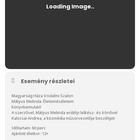
Esemény részletei
Magyarság Háza Irodalmi Szalon
Mátyus Melinda: Életeméséletem
könyvbemutató
A szerzővel, Mátyus Melinda erdélyi lelkész- és írónővel
Kalocsai Andrea, a közmédia műsorvezetője beszélget
Időtartam: 60 perc
Ajánlott életkor: 12+