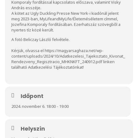
Komporaly fordítással kapcsolatos előszava, valamint Visky
András esszéje.
A kötet az Ugly Duckling Presse New York-i kiadónál jelent
meg 2023-ban, MyLifeandMyLife/Életeméséletem címmel,
Jozefina Komporaly fordításában. Ezerhatszáz szövegből a
nyertes tíz közé került.
A fotó Beliczay László felvétele.
Kérjük, olvassa el
https://magyarsaghaza.net/wp-
content/uploads/2024/10/Adatkezelesi_Tajekoztato_Kivonat_
Rendezveny_Regisztracio_MHKNKFT_240912.pdf
linken
található Adatkezelési Tájékoztatónkat!
Időpont
2024. november 6. 18:00 - 19:00
Helyszín