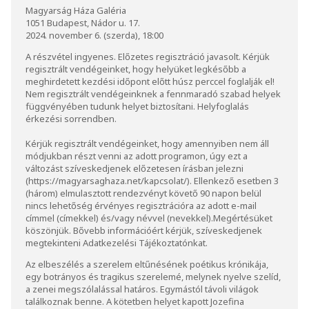
Magyarság Háza Galéria
1051 Budapest, Nádor u. 17.
2024. november 6. (szerda), 18:00
A részvétel ingyenes. Előzetes regisztráció javasolt. Kérjük
regisztrált vendégeinket, hogy helyüket legkésőbb a
meghirdetett kezdési időpont előtt húsz perccel foglalják el!
Nem regisztrált vendégeinknek a fennmaradó szabad helyek
függvényében tudunk helyet biztosítani. Helyfoglalás
érkezési sorrendben.
Kérjük regisztrált vendégeinket, hogy amennyiben nem áll
módjukban részt venni az adott programon, úgy ezt a
változást szíveskedjenek előzetesen írásban jelezni
(
https://magyarsaghaza.net/kapcsolat/
). Ellenkező esetben 3
(három) elmulasztott rendezvényt követő 90 napon belül
nincs lehetőség érvényes regisztrációra az adott e-mail
címmel (címekkel) és/vagy névvel (nevekkel).Megértésüket
köszönjük. Bővebb információért kérjük, szíveskedjenek
megtekinteni
Adatkezelési Tájékoztatónkat.
Az elbeszélés a szerelem eltűnésének poétikus krónikája,
egy botrányos és tragikus szerelemé, melynek nyelve szelíd,
a zenei megszólalással határos. Egymástól távoli világok
találkoznak benne. A kötetben helyet kapott Jozefina