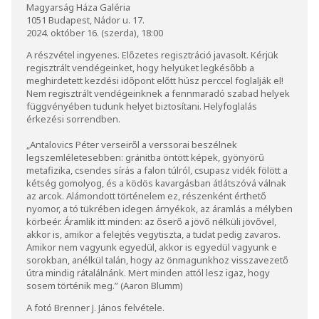
Magyarság Háza Galéria
1051 Budapest, Nádor u. 17.
2024. október 16. (szerda), 18:00
A részvétel ingyenes. Előzetes regisztráció javasolt. Kérjük
regisztrált vendégeinket, hogy helyüket legkésőbb a
meghirdetett kezdési időpont előtt húsz perccel foglalják el!
Nem regisztrált vendégeinknek a fennmaradó szabad helyek
függvényében tudunk helyet biztosítani. Helyfoglalás
érkezési sorrendben.
„Antalovics Péter verseiről a verssorai beszélnek
legszemléletesebben: gránitba öntött képek, gyönyörű
metafizika, csendes sírás a falon túlról, csupasz vidék fölött a
kétség gomolyog, és a ködös kavargásban átlátszóvá válnak
az arcok. Alámondott történelem ez, részenként érthető
nyomor, a tó tükrében idegen árnyékok, az áramlás a mélyben
körbeér. Áramlik itt minden: az őserő a jövő nélküli jövővel,
akkor is, amikor a felejtés vegytiszta, a tudat pedig zavaros.
Amikor nem vagyunk egyedül, akkor is egyedül vagyunk e
sorokban, anélkül talán, hogy az önmagunkhoz visszavezető
útra mindig rátalálnánk. Mert minden attól lesz igaz, hogy
sosem történik meg.” (Aaron Blumm)
A fotó Brenner J. János felvétele.