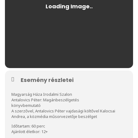
Esemény részletei
Magyarság Háza Irodalmi Szalon
Antalovics Péter: Magánbeszélgetés
könyvbemutató
A szerzővel, Antalovics Péter vajdasági költővel Kalocsai
Andrea, a közmédia műsorvezetője beszélget
Időtartam: 60 perc
Ajánlott életkor: 12+