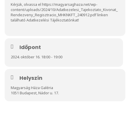
Kérjük, olvassa el
https://magyarsaghaza.net/wp-
content/uploads/2024/10/Adatkezelesi_Tajekoztato_Kivonat_
Rendezveny_Regisztracio_MHKNKFT_240912.pdf
linken
található Adatkezelési Tájékoztatónkat!
Időpont
2024. október 16. 18:00 - 19:00
Helyszín
Magyarság Háza Galéria
1051 Budapest, Nádor u. 17.