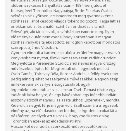
időben szokásos hányattatás után – 1984-ben jutott el
feleségével Torontóba. Nagybátyja, Bede-Fazekas Csaba
színész volt Győrben, ott ismerkedett meg gyermekként a
színházzal, ahol később világosítóként dolgozott. Tagja lett az
énekkarnak is, és amatőr színházi rendezést is tanult.
Feleségét, aki táncos volt, a színházban ismerte meg. Ilyen
előzmények után nem csoda, hogy Torontóban a magyar
színház irányába tájékozódott, és rögtön kapott pár mondatos
szerepet a János Vitézben.
Gyorsan elindult a karrierje a kultúra területén: magyar nyelvű
könyvesboltot nyitott, filmklubot szervezett, rádiót gründolt.
Megnyitotta a Pareméter Stúdiót, ahol neves magyarországi
művészeket léptet föl. Megfordult ott – egyebek mellett –
Cseh Tamás, Tolcsvay Béla, Berecz András, a fellépések után
pedig mindig lehet beszélgetni a művészekkel. Nagyon szép
emlékei vannak az ilyen látogatásokról, egyik
legemlékezetesebb az volt, amikor Cseh Tamást elvitte egy
indiánok lakta helyre, és egy kávézóban egy idősebb indián
asszony átszólt magyarul az asztalukhoz: „szeretlek”, mondta.
Kiderült, az egyik férje magyar volt. Zsolt számára a legszebb
élmény az, ha előadások után boldog, elégedett arcokat lát a
nézőtéren, amelyek azt tükrözik, hogy csodálatos dolog
Torontóban ezeket az előadásokat látni.
Huszonkét éve rádiós szerkesztő-műsorvezetőként is