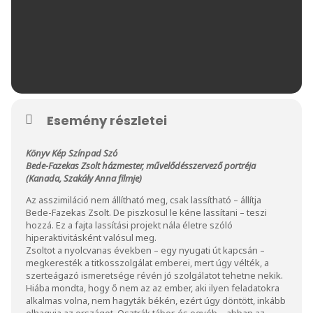
Esemény részletei
Könyv Kép Színpad Szó
Bede-Fazekas Zsolt házmester, művelődésszervező portréja
(Kanada, Szakály Anna filmje)
Az asszimiláció nem állítható meg, csak lassítható – állítja
Bede-Fazekas Zsolt. De piszkosul le kéne lassítani – teszi
hozzá. Ez a fajta lassítási projekt nála életre szóló
hiperaktivitásként valósul meg.
Zsoltot a nyolcvanas években – egy nyugati út kapcsán –
megkeresték a titkosszolgálat emberei, mert úgy vélték, a
szerteágazó ismeretsége révén jó szolgálatot tehetne nekik.
Hiába mondta, hogy ő nem az az ember, aki ilyen feladatokra
alkalmas volna, nem hagyták békén, ezért úgy döntött, inkább
elhagyja az országot. Osztrák tábor, és egyéb – abban az