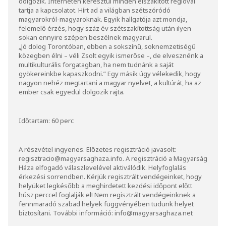
dolgozik. Interneten keresztül minden elszakított régióval
tartja a kapcsolatot. Hírt ad a világban szétszóródó
magyarokról-magyaroknak. Egyik hallgatója azt mondja,
felemelő érzés, hogy száz év szétszakítottság után ilyen
sokan ennyire szépen beszélnek magyarul.
„Jó dolog Torontóban, ebben a sokszínű, soknemzetiségű
közegben élni – véli Zsolt egyik ismerőse –, de elvesznénk a
multikulturális forgatagban, ha nem tudnánk a saját
gyökereinkbe kapaszkodni.” Egy másik úgy vélekedik, hogy
nagyon nehéz megtartani a magyar nyelvet, a kultúrát, ha az
ember csak egyedül dolgozik rajta.
Időtartam: 60 perc
A részvétel ingyenes. Előzetes regisztráció javasolt:
regisztracio@magyarsaghaza.info
. A regisztráció a Magyarság
Háza elfogadó válaszlevelével aktiválódik. Helyfoglalás
érkezési sorrendben. Kérjük regisztrált vendégeinket, hogy
helyüket legkésőbb a meghirdetett kezdési időpont előtt
húsz perccel foglalják el! Nem regisztrált vendégeinknek a
fennmaradó szabad helyek függvényében tudunk helyet
biztosítani. További információ:
info@magyarsaghaza.net