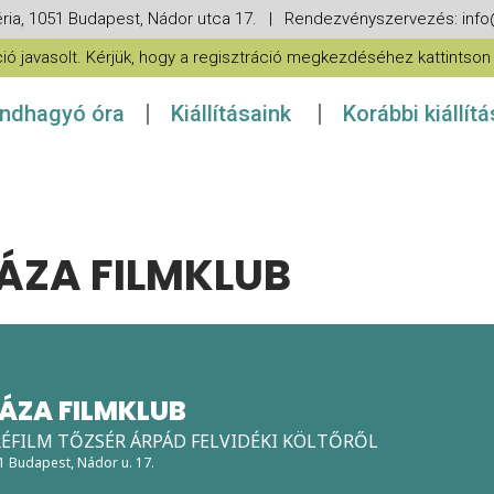
ria, 1051 Budapest, Nádor utca 17. | Rendezvényszervezés: in
 javasolt. Kérjük, hogy a regisztráció megkezdéséhez kattintson a
ndhagyó óra
Kiállításaink
Korábbi kiállít
ZA FILMKLUB
ZA FILMKLUB
ÉFILM TŐZSÉR ÁRPÁD FELVIDÉKI KÖLTŐRŐL
51 Budapest, Nádor u. 17.