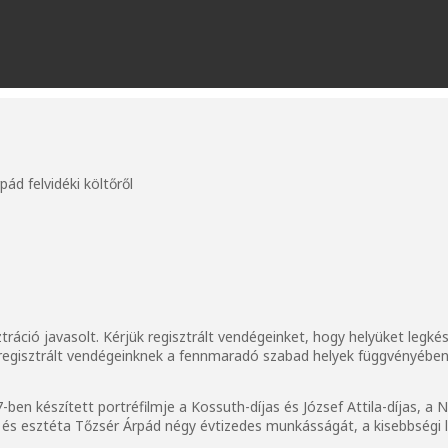
ád felvidéki költőről
ztráció javasolt. Kérjük regisztrált vendégeinket, hogy helyüket legk
m regisztrált vendégeinknek a fennmaradó szabad helyek függvényében 
en készített portréfilmje a Kossuth-díjas és József Attila-díjas, 
sztő és esztéta Tőzsér Árpád négy évtizedes munkásságát, a kisebbségi