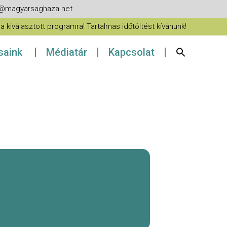
fo@magyarsaghaza.net
 kiválasztott programra! Tartalmas időtöltést kívánunk!
ásaink
Médiatár
Kapcsolat