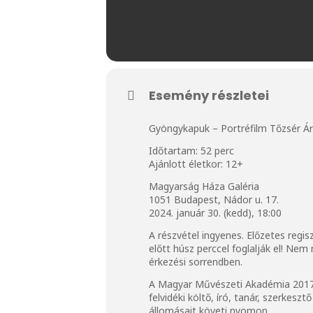
Esemény részletei
Gyöngykapuk – Portréfilm Tőzsér Árp
Időtartam: 52 perc
Ajánlott életkor: 12+
Magyarság Háza Galéria
1051 Budapest, Nádor u. 17.
2024. január 30. (kedd), 18:00
A részvétel ingyenes. Előzetes regis
előtt húsz perccel foglalják el! Ne
érkezési sorrendben.
A Magyar Művészeti Akadémia 2017-b
felvidéki költő, író, tanár, szerke
állomásait követi nyomon.