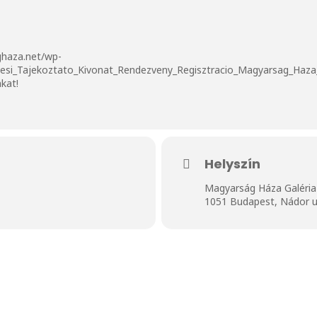
ghaza.net/wp-
lesi_Tajekoztato_Kivonat_Rendezveny_Regisztracio_Magyarsag_Haza
nkat!
Helyszín
Magyarság Háza Galéria
1051 Budapest, Nádor u.