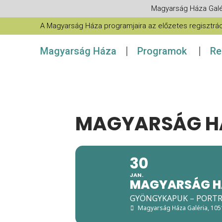
Magyarság Háza Galé
A Magyarság Háza programjaira az előzetes regisztráció
Magyarság Háza
Programok
Re
MAGYARSÁG HÁ
30
JAN.
MAGYARSÁG HÁ
GYÖNGYKAPUK – PORTR
Magyarság Háza Galéria
, 10