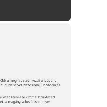
ésőbb a meghirdetett kezdési időpont
tudunk helyet biztosítani. Helyfoglalás
a Nemzet Művésze címmel kitüntetett
 lét, a magány, a bezártság egyes