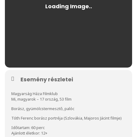
Esemény részletei
Magyarság Háza Filmklub
Mi, magyarok – 17 ország, 53 film
Borász, gyümölcstermesztő, palóc
Tóth Ferenc borász portréja (Szlovákia, Majoros Jácint filmje)
Időtartam: 60 perc
Ajánlott életkor: 12+