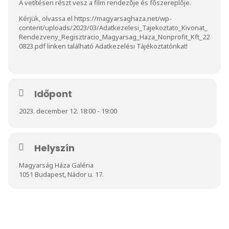
A vetítésen részt vesz a film rendezője és főszereplője.
Kérjük, olvassa el
https://magyarsaghaza.net/wp-
content/uploads/2023/03/Adatkezelesi_Tajekoztato_Kivonat_
Rendezveny_Regisztracio_Magyarsag_Haza_Nonprofit_Kft_22
0823.pdf
linken található Adatkezelési Tájékoztatónkat!
Időpont
2023. december 12. 18:00 - 19:00
Helyszín
Magyarság Háza Galéria
1051 Budapest, Nádor u. 17.