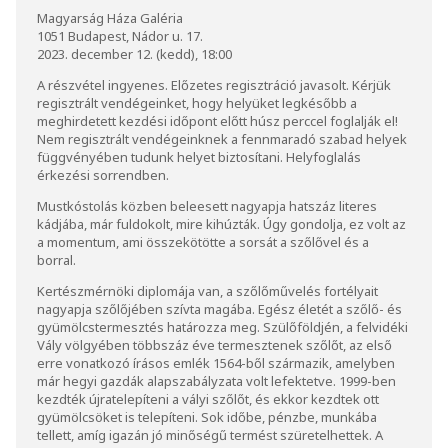
Magyarság Háza Galéria
1051 Budapest, Nádor u. 17.
2023. december 12. (kedd), 18:00
A részvétel ingyenes. Előzetes regisztráció javasolt. Kérjük
regisztrált vendégeinket, hogy helyüket legkésőbb a
meghirdetett kezdési időpont előtt húsz perccel foglalják el!
Nem regisztrált vendégeinknek a fennmaradó szabad helyek
függvényében tudunk helyet biztosítani. Helyfoglalás
érkezési sorrendben.
Mustkóstolás közben beleesett nagyapja hatszáz literes
kádjába, már fuldokolt, mire kihúzták. Úgy gondolja, ez volt az
a momentum, ami összekötötte a sorsát a szőlővel és a
borral.
Kertészmérnöki diplomája van, a szőlőművelés fortélyait
nagyapja szőlőjében szívta magába. Egész életét a szőlő- és
gyümölcstermesztés határozza meg. Szülőföldjén, a felvidéki
Vály völgyében többszáz éve termesztenek szőlőt, az első
erre vonatkozó írásos emlék 1564-ből származik, amelyben
már hegyi gazdák alapszabályzata volt lefektetve. 1999-ben
kezdték újratelepíteni a vályi szőlőt, és ekkor kezdtek ott
gyümölcsöket is telepíteni. Sok időbe, pénzbe, munkába
tellett, amíg igazán jó minőségű termést szüretelhettek. A