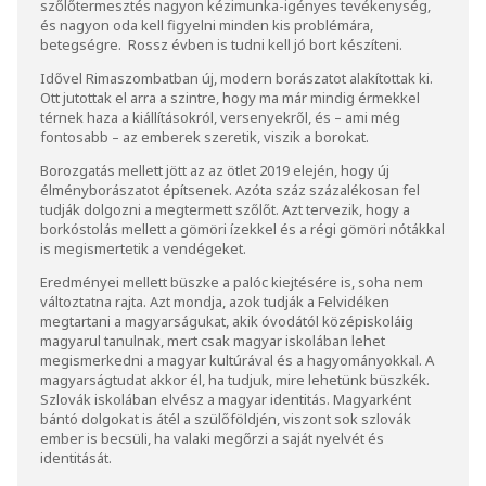
szőlőtermesztés nagyon kézimunka-igényes tevékenység,
és nagyon oda kell figyelni minden kis problémára,
betegségre. Rossz évben is tudni kell jó bort készíteni.
Idővel Rimaszombatban új, modern borászatot alakítottak ki.
Ott jutottak el arra a szintre, hogy ma már mindig érmekkel
térnek haza a kiállításokról, versenyekről, és – ami még
fontosabb – az emberek szeretik, viszik a borokat.
Borozgatás mellett jött az az ötlet 2019 elején, hogy új
élményborászatot építsenek. Azóta száz százalékosan fel
tudják dolgozni a megtermett szőlőt. Azt tervezik, hogy a
borkóstolás mellett a gömöri ízekkel és a régi gömöri nótákkal
is megismertetik a vendégeket.
Eredményei mellett büszke a palóc kiejtésére is, soha nem
változtatna rajta. Azt mondja, azok tudják a Felvidéken
megtartani a magyarságukat, akik óvodától középiskoláig
magyarul tanulnak, mert csak magyar iskolában lehet
megismerkedni a magyar kultúrával és a hagyományokkal. A
magyarságtudat akkor él, ha tudjuk, mire lehetünk büszkék.
Szlovák iskolában elvész a magyar identitás. Magyarként
bántó dolgokat is átél a szülőföldjén, viszont sok szlovák
ember is becsüli, ha valaki megőrzi a saját nyelvét és
identitását.