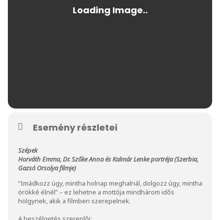
Esemény részletei
Szépek
Horváth Emma, Dr. Szőke Anna és Kalmár Lenke portréja (Szerbia,
Gazsó Orsolya filmje)
“Imádkozz úgy, mintha holnap meghalnál, dolgozz úgy, mintha
örökké élnél” – ez lehetne a mottója mindhárom idős
hölgynek, akik a filmben szerepelnek.
A beszélgetés szereplői: