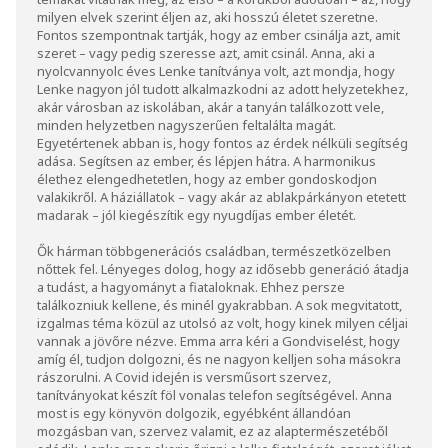
milyen elvek szerint éljen az, aki hosszú életet szeretne.
Fontos szempontnak tartják, hogy az ember csinálja azt, amit
szeret – vagy pedig szeresse azt, amit csinál. Anna, aki a
nyolcvannyolc éves Lenke tanítványa volt, azt mondja, hogy
Lenke nagyon jól tudott alkalmazkodni az adott helyzetekhez,
akár városban az iskolában, akár a tanyán találkozott vele,
minden helyzetben nagyszerűen feltalálta magát.
Egyetértenek abban is, hogy fontos az érdek nélküli segítség
adása. Segítsen az ember, és lépjen hátra. A harmonikus
élethez elengedhetetlen, hogy az ember gondoskodjon
valakikről. A háziállatok – vagy akár az ablakpárkányon etetett
madarak – jól kiegészítik egy nyugdíjas ember életét.
Ők hárman többgenerációs családban, természetközelben
nőttek fel. Lényeges dolog, hogy az idősebb generáció átadja
a tudást, a hagyományt a fiataloknak. Ehhez persze
találkozniuk kellene, és minél gyakrabban. A sok megvitatott,
izgalmas téma közül az utolsó az volt, hogy kinek milyen céljai
vannak a jövőre nézve. Emma arra kéri a Gondviselést, hogy
amíg él, tudjon dolgozni, és ne nagyon kelljen soha másokra
rászorulni. A Covid idején is versműsort szervez,
tanítványokat készít föl vonalas telefon segítségével. Anna
most is egy könyvön dolgozik, egyébként állandóan
mozgásban van, szervez valamit, ez az alaptermészetéből