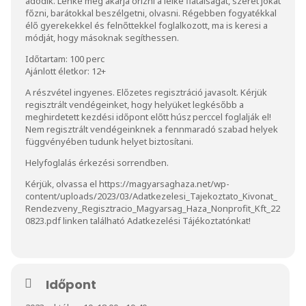
adódik. Lenke meg akarja őrizni a lelke fiatalságát, szeret jókat
főzni, barátokkal beszélgetni, olvasni. Régebben fogyatékkal
élő gyerekekkel és felnőttekkel foglalkozott, ma is keresi a
módját, hogy másoknak segíthessen.
Időtartam: 100 perc
Ajánlott életkor: 12+
A részvétel ingyenes. Előzetes regisztráció javasolt. Kérjük
regisztrált vendégeinket, hogy helyüket legkésőbb a
meghirdetett kezdési időpont előtt húsz perccel foglalják el!
Nem regisztrált vendégeinknek a fennmaradó szabad helyek
függvényében tudunk helyet biztosítani.
Helyfoglalás érkezési sorrendben.
Kérjük, olvassa el https://magyarsaghaza.net/wp-
content/uploads/2023/03/Adatkezelesi_Tajekoztato_Kivonat_
Rendezveny_Regisztracio_Magyarsag_Haza_Nonprofit_Kft_22
0823.pdf linken található Adatkezelési Tájékoztatónkat!
Időpont