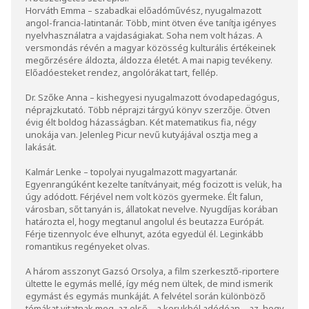
Horváth Emma – szabadkai előadóművész, nyugalmazott
angol-francia-latintanár. Több, mint ötven éve tanítja igényes
nyelvhasználatra a vajdaságiakat. Soha nem volt házas. A
versmondás révén a magyar közösség kulturális értékeinek
megőrzésére áldozta, áldozza életét. A mai napig tevékeny.
Előadóesteket rendez, angolórákat tart, fellép.
Dr. Szőke Anna – kishegyesi nyugalmazott óvodapedagógus,
néprajzkutató. Több néprajzi tárgyú könyv szerzője. Ötven
évig élt boldog házasságban. Két matematikus fia, négy
unokája van. Jelenleg Picur nevű kutyájával osztja meg a
lakását.
Kalmár Lenke – topolyai nyugalmazott magyartanár.
Egyenrangúként kezelte tanítványait, még focizott is velük, ha
úgy adódott. Férjével nem volt közös gyermeke. Élt falun,
városban, sőt tanyán is, állatokat nevelve. Nyugdíjas korában
határozta el, hogy megtanul angolul és beutazza Európát.
Férje tizennyolc éve elhunyt, azóta egyedül él. Leginkább
romantikus regényeket olvas.
A három asszonyt Gazsó Orsolya, a film szerkesztő-riportere
ültette le egymás mellé, így még nem ültek, de mind ismerik
egymást és egymás munkáját. A felvétel során különböző
témákat vitatnak meg, az első – a korukból adódóan – az, hogy