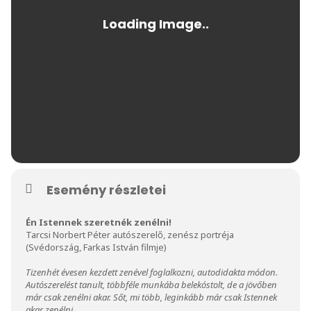
Esemény részletei
Én Istennek szeretnék zenélni!
Tarcsi Norbert Péter autószerelő, zenész portréja
(Svédország, Farkas István filmje)
Tizenhét évesen kezdett zenével foglalkozni, autodidakta módon.
Autószerelést tanult, többféle munkába belekóstolt, de a jövőben
már csak zenélni akar. Sőt, mi több, leginkább már csak Istennek
akar zenélni.