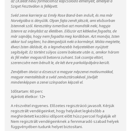
az LK.Beat nevű formációhoz kapcsolódó élményeit, amellyel a
Sziget Fesztiválon is fellépett.
Svéd zenei karrierje az Emily Rose Band-ben indult, és ma már
Norvégiába is átnyúlik. Olyan fajta zenét játszik, ami elsősorban
Istennek szól. Keresztény ismerősei azt mondták neki, hagyja
Istenre az irányítást az életében. Először ezt kétkedve fogadta, de
már sajnálja, hogy nem fogadta meg korábban. Azt mondja, Isten
akkor tud segíteni, ha átengedjük neki a kormányt. Mióta megtette,
élvezi Isten áldását, és a legnehezebb helyzetekben nyújtott
segítségét. Ez történt súlyos üzemi balesete után is, amikor három
és fél méter magasról betonra zuhant. Sok csontja eltört,
szerencsére nem bénult le, de két évre parkolópályára került.
Zenéjében ötvözi a dzsesszt a magyar népzenei motívumokkal,
magyar mentalitását a svéd zenésztársakéval. Jövőjét
mindenképpen a zenei színpadon képzeli el.
Időtartam: 60 perc
Ajánlott életkor: 12+
A részvétel ingyenes. Előzetes regisztráció javasolt. Kérjük
regisztrált vendégeinket, hogy helyüket legkésőbb a
meghirdetett kezdési időpont előtt húsz perccel foglalják el!
Nem regisztrált vendégeinknek a fennmaradó szabad helyek
függvényében tudunk helyet biztosítani.