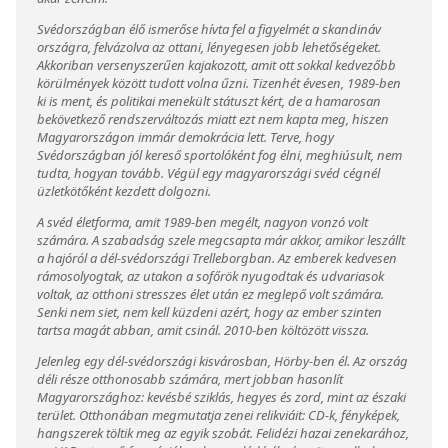
Svédországban élő ismerőse hívta fel a figyelmét a skandináv
országra, felvázolva az ottani, lényegesen jobb lehetőségeket.
Akkoriban versenyszerűen kajakozott, amit ott sokkal kedvezőbb
körülmények között tudott volna űzni. Tizenhét évesen, 1989-ben
ki is ment, és politikai menekült státuszt kért, de a hamarosan
bekövetkező rendszerváltozás miatt ezt nem kapta meg, hiszen
Magyarországon immár demokrácia lett. Terve, hogy
Svédországban jól kereső sportolóként fog élni, meghiúsult, nem
tudta, hogyan tovább. Végül egy magyarországi svéd cégnél
üzletkötőként kezdett dolgozni.
A svéd életforma, amit 1989-ben megélt, nagyon vonzó volt
számára. A szabadság szele megcsapta már akkor, amikor leszállt
a hajóról a dél-svédországi Trelleborgban. Az emberek kedvesen
rámosolyogtak, az utakon a sofőrök nyugodtak és udvariasok
voltak, az otthoni stresszes élet után ez meglepő volt számára.
Senki nem siet, nem kell küzdeni azért, hogy az ember szinten
tartsa magát abban, amit csinál. 2010-ben költözött vissza.
Jelenleg egy dél-svédországi kisvárosban, Hörby-ben él. Az ország
déli része otthonosabb számára, mert jobban hasonlít
Magyarországhoz: kevésbé sziklás, hegyes és zord, mint az északi
terület. Otthonában megmutatja zenei relikviáit: CD-k, fényképek,
hangszerek töltik meg az egyik szobát. Felidézi hazai zenekarához,