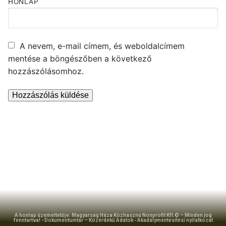
HONLAP
A nevem, e-mail címem, és weboldalcímem
mentése a böngészőben a következő
hozzászólásomhoz.
A honlap üzemeltetője: Magyarság Háza Közhasznú Nonprofit Kft.© – Minden jog
fenntartva! -
Dokumentumtár – Közérdekű Adatok
-
Akadálymentesítési nyilatkozat