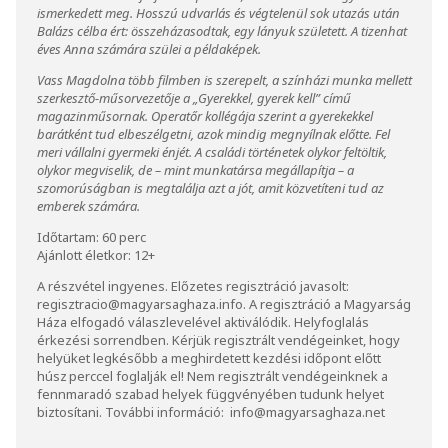
ismerkedett meg. Hosszú udvarlás és végtelenül sok utazás után
Balázs célba ért: összeházasodtak, egy lányuk született. A tizenhat
éves Anna számára szülei a példaképek.
Vass Magdolna több filmben is szerepelt, a színházi munka mellett
szerkesztő-műsorvezetője a „Gyerekkel, gyerek kell” című
magazinműsornak. Operatőr kollégája szerint a gyerekekkel
barátként tud elbeszélgetni, azok mindig megnyílnak előtte. Fel
meri vállalni gyermeki énjét. A családi történetek olykor feltöltik,
olykor megviselik, de – mint munkatársa megállapítja – a
szomorúságban is megtalálja azt a jót, amit közvetíteni tud az
emberek számára.
Időtartam: 60 perc
Ajánlott életkor: 12+
A részvétel ingyenes. Előzetes regisztráció javasolt:
regisztracio@magyarsaghaza.info
. A regisztráció a Magyarság
Háza elfogadó válaszlevelével aktiválódik. Helyfoglalás
érkezési sorrendben. Kérjük regisztrált vendégeinket, hogy
helyüket legkésőbb a meghirdetett kezdési időpont előtt
húsz perccel foglalják el! Nem regisztrált vendégeinknek a
fennmaradó szabad helyek függvényében tudunk helyet
biztosítani. További információ:
info@magyarsaghaza.net