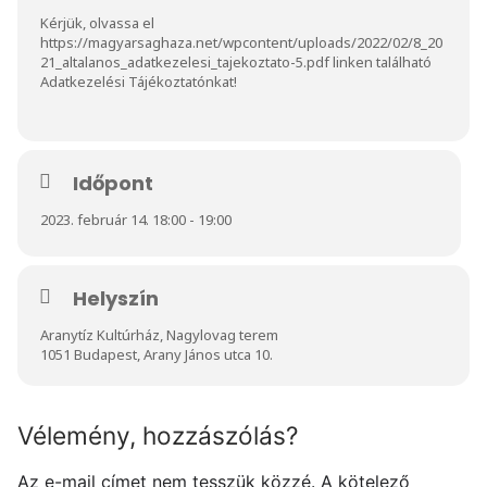
Kérjük, olvassa el
https://magyarsaghaza.net/wpcontent/uploads/2022/02/8_20
21_altalanos_adatkezelesi_tajekoztato-5.pdf
linken található
Adatkezelési Tájékoztatónkat!
Időpont
2023. február 14. 18:00 - 19:00
Helyszín
Aranytíz Kultúrház, Nagylovag terem
1051 Budapest, Arany János utca 10.
Vélemény, hozzászólás?
Az e-mail címet nem tesszük közzé.
A kötelező