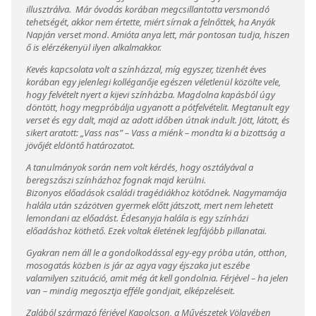
illusztrálva. Már óvodás korában megcsillantotta versmondó
tehetségét, akkor nem értette, miért sírnak a felnőttek, ha Anyák
Napján verset mond. Amióta anya lett, már pontosan tudja, hiszen
ő is elérzékenyül ilyen alkalmakkor.
Kevés kapcsolata volt a színházzal, míg egyszer, tizenhét éves
korában egy jelenlegi kolléganője egészen véletlenül közölte vele,
hogy felvételt nyert a kijevi színházba. Magdolna kapásból úgy
döntött, hogy megpróbálja ugyanott a pótfelvételit. Megtanult egy
verset és egy dalt, majd az adott időben útnak indult. Jött, látott, és
sikert aratott: „Vass nas” – Vass a miénk – mondta ki a bizottság a
jövőjét eldöntő határozatot.
A tanulmányok során nem volt kérdés, hogy osztályával a
beregszászi színházhoz fognak majd kerülni.
Bizonyos előadások családi tragédiákhoz kötődnek. Nagymamája
halála után százötven gyermek előtt játszott, mert nem lehetett
lemondani az előadást. Édesanyja halála is egy színházi
előadáshoz köthető. Ezek voltak életének legfájóbb pillanatai.
Gyakran nem áll le a gondolkodással egy-egy próba után, otthon,
mosogatás közben is jár az agya vagy éjszaka jut eszébe
valamilyen szituáció, amit még át kell gondolnia. Férjével – ha jelen
van – mindig megosztja efféle gondjait, elképzeléseit.
Zalából származó férjével Kapolcson, a Művészetek Völgyében