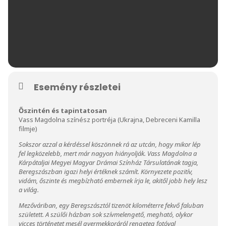
Esemény részletei
Őszintén és tapintatosan
Vass Magdolna színész portréja (Ukrajna, Debreceni Kamilla
filmje)
Sokszor azzal a kérdéssel köszönnek rá az utcán, hogy mikor lép
fel legközelebb, mert már nagyon hiányolják. Vass Magdolna a
Kárpátaljai Megyei Magyar Drámai Színház Társulatának tagja,
Beregszászban igazi helyi értéknek számít. Környezete pozitív,
vidám, őszinte és megbízható embernek írja le, akitől jobb hely lesz
a világ.
Mezőváriban, egy Beregszásztól tizenöt kilométerre fekvő faluban
született. A szülői házban sok szívmelengető, megható, olykor
vicces történetet mesél gyermekkoráról rengeteg fotóval