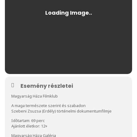
Esemény részletei
Magyarság Háza Filmklub
A maga természete szerint és szabadon
Szebeni Zsuzsa (Erdély) történelmi dokumentumfilmje
Időtartam: 69 perc
Ajánlott életkor: 12+
Magyarság Háza Galéria