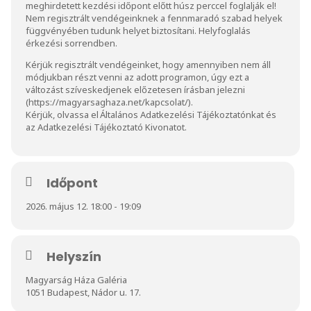
meghirdetett kezdési időpont előtt húsz perccel foglalják el!
Nem regisztrált vendégeinknek a fennmaradó szabad helyek
függvényében tudunk helyet biztosítani. Helyfoglalás
érkezési sorrendben.
Kérjük regisztrált vendégeinket, hogy amennyiben nem áll
módjukban részt venni az adott programon, úgy ezt a
változást szíveskedjenek előzetesen írásban jelezni
(
https://magyarsaghaza.net/kapcsolat/
).
Kérjük, olvassa el
Általános Adatkezelési Tájékoztatónkat
és
az
Adatkezelési Tájékoztató Kivonat
ot.
Időpont
2026. május 12. 18:00 - 19:09
Helyszín
Magyarság Háza Galéria
1051 Budapest, Nádor u. 17.