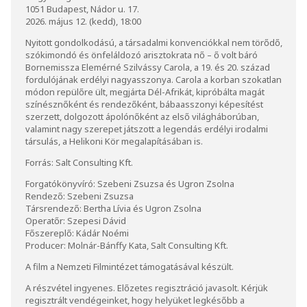
1051 Budapest, Nádor u. 17.
2026. május 12. (kedd), 18:00
Nyitott gondolkodású, a társadalmi konvenciókkal nem törődő,
szókimondó és önfeláldozó arisztokrata nő – ő volt báró
Bornemissza Elemérné Szilvássy Carola, a 19. és 20. század
fordulójának erdélyi nagyasszonya. Carola a korban szokatlan
módon repülőre ült, megjárta Dél-Afrikát, kipróbálta magát
színésznőként és rendezőként, bábaasszonyi képesítést
szerzett, dolgozott ápolónőként az első világháborúban,
valamint nagy szerepet játszott a legendás erdélyi irodalmi
társulás, a Helikoni Kör megalapításában is.
Forrás: Salt Consulting Kft.
Forgatókönyvíró: Szebeni Zsuzsa és Ugron Zsolna
Rendező: Szebeni Zsuzsa
Társrendező: Bertha Lívia és Ugron Zsolna
Operatőr: Szepesi Dávid
Főszereplő: Kádár Noémi
Producer: Molnár-Bánffy Kata, Salt Consulting Kft.
A film a Nemzeti Filmintézet támogatásával készült.
A részvétel ingyenes. Előzetes regisztráció javasolt. Kérjük
regisztrált vendégeinket, hogy helyüket legkésőbb a