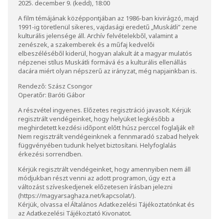
2025. december 9. (kedd), 18:00
A film témájának középpontjában az 1986-ban kivirágzó, majd
1991-ig töretlenül sikeres, vajdasági eredetű „Muskátli” zene
kulturális jelensége áll. Archív felvételekből, valamint a
zenészek, a szakemberek és a műfaj kedvelői
elbeszéléséből kiderül, hogyan alakult át a magyar mulatós
népzenei stílus Muskátli formává és a kulturális ellenállás
dacára miért olyan népszerű az irányzat, még napjainkban is.
Rendező: Szász Csongor
Operatőr: Baróti Gábor
A részvétel ingyenes. Előzetes regisztráció javasolt. Kérjük
regisztrált vendégeinket, hogy helyüket legkésőbb a
meghirdetett kezdési időpont előtt húsz perccel foglalják el!
Nem regisztrált vendégeinknek a fennmaradó szabad helyek
függvényében tudunk helyet biztosítani. Helyfoglalás
érkezési sorrendben.
Kérjük regisztrált vendégeinket, hogy amennyiben nem áll
módjukban részt venni az adott programon, úgy ezt a
változást szíveskedjenek előzetesen írásban jelezni
(
https://magyarsaghaza.net/kapcsolat/
).
Kérjük, olvassa el
Általános Adatkezelési Tájékoztatónkat
és
az
Adatkezelési Tájékoztató Kivonat
ot.