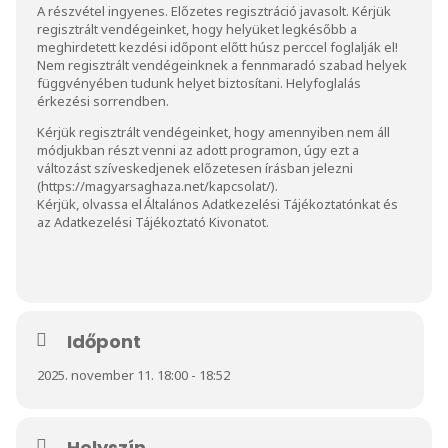
A részvétel ingyenes. Előzetes regisztráció javasolt. Kérjük
regisztrált vendégeinket, hogy helyüket legkésőbb a
meghirdetett kezdési időpont előtt húsz perccel foglalják el!
Nem regisztrált vendégeinknek a fennmaradó szabad helyek
függvényében tudunk helyet biztosítani. Helyfoglalás
érkezési sorrendben.
Kérjük regisztrált vendégeinket, hogy amennyiben nem áll
módjukban részt venni az adott programon, úgy ezt a
változást szíveskedjenek előzetesen írásban jelezni
(
https://magyarsaghaza.net/kapcsolat/
).
Kérjük, olvassa el
Általános Adatkezelési Tájékoztatónkat
és
az
Adatkezelési Tájékoztató Kivonat
ot.
Időpont
2025. november 11. 18:00 - 18:52
Helyszín