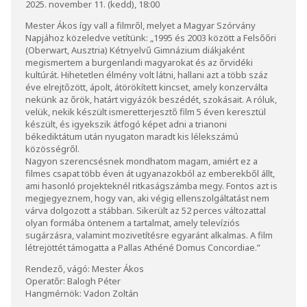
2025. november 11. (kedd), 18:00
Mester Ákos így vall a filmről, melyet a Magyar Szórvány
Napjához közeledve vetítünk: „1995 és 2003 között a Felsőőri
(Oberwart, Ausztria) Kétnyelvű Gimnázium diákjaként
megismertem a burgenlandi magyarokat és az őrvidéki
kultúrát. Hihetetlen élmény volt látni, hallani azt a több száz
éve elrejtőzött, ápolt, átörökített kincset, amely konzerválta
nekünk az őrök, határt vigyázók beszédét, szokásait. A róluk,
velük, nekik készült ismeretterjesztő film 5 éven keresztül
készült, és igyekszik átfogó képet adni a trianoni
békediktátum után nyugaton maradt kis lélekszámú
közösségről.
Nagyon szerencsésnek mondhatom magam, amiért ez a
filmes csapat több éven át ugyanazokból az emberekből állt,
ami hasonló projekteknél ritkaságszámba megy. Fontos azt is
megjegyeznem, hogy van, aki végig ellenszolgáltatást nem
várva dolgozott a stábban. Sikerült az 52 perces változattal
olyan formába öntenem a tartalmat, amely televíziós
sugárzásra, valamint mozivetítésre egyaránt alkalmas. A film
létrejöttét támogatta a Pallas Athéné Domus Concordiae.”
Rendező, vágó: Mester Ákos
Operatőr: Balogh Péter
Hangmérnök: Vadon Zoltán