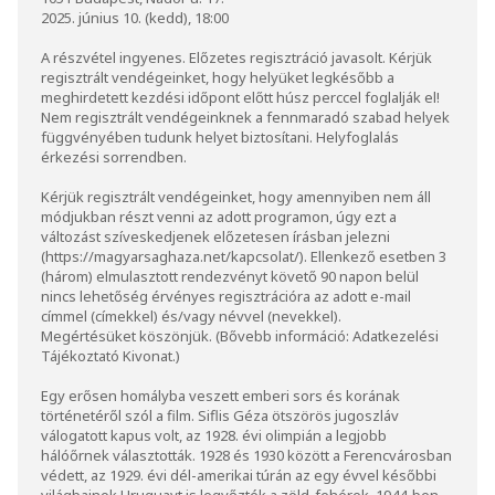
2025. június 10. (kedd), 18:00
A részvétel ingyenes. Előzetes regisztráció javasolt. Kérjük
regisztrált vendégeinket, hogy helyüket legkésőbb a
meghirdetett kezdési időpont előtt húsz perccel foglalják el!
Nem regisztrált vendégeinknek a fennmaradó szabad helyek
függvényében tudunk helyet biztosítani. Helyfoglalás
érkezési sorrendben.
Kérjük regisztrált vendégeinket, hogy amennyiben nem áll
módjukban részt venni az adott programon, úgy ezt a
változást szíveskedjenek előzetesen írásban jelezni
(
https://magyarsaghaza.net/kapcsolat/
). Ellenkező esetben 3
(három) elmulasztott rendezvényt követő 90 napon belül
nincs lehetőség érvényes regisztrációra az adott e-mail
címmel (címekkel) és/vagy névvel (nevekkel).
Megértésüket köszönjük. (Bővebb információ:
Adatkezelési
Tájékoztató Kivonat
.)
Egy erősen homályba veszett emberi sors és korának
történetéről szól a film. Siflis Géza ötszörös jugoszláv
válogatott kapus volt, az 1928. évi olimpián a legjobb
hálóőrnek választották. 1928 és 1930 között a Ferencvárosban
védett, az 1929. évi dél-amerikai túrán az egy évvel későbbi
világbajnok Uruguayt is legyőzték a zöld-fehérek. 1944-ben