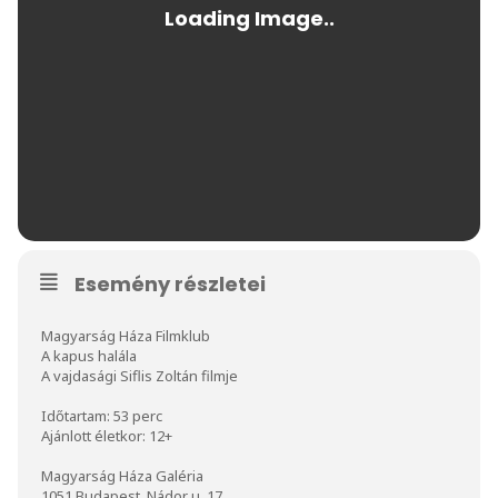
Esemény részletei
Magyarság Háza Filmklub
A kapus halála
A vajdasági Siflis Zoltán filmje
Időtartam: 53 perc
Ajánlott életkor: 12+
Magyarság Háza Galéria
1051 Budapest, Nádor u. 17.