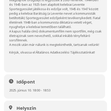
és 1945-ben az 1925-ben alapított kelebiai Levente
Sportegyesület játékosa és edzője volt, 1945 és 1947 között
pedig a kelebiai Barátság (a Levente nevet a kommunisták
betiltották) Sportegyesület edzőjeként tevékenykedett. Fiatal
életének 1948-ban a kommunista diktatúra vetett véget,
nyughelye a kelebiai temetőben található.
A kapus halála című dokumentumfilm nem sportfilm, még csak
életrajzinak sem nevezhető, sokkal inkább tényfeltáró
sorsfilmnek.
A mozik után már nálunk is megtekinthetik, tartsanak velünk!
Kérjük, olvassa el
Általános Adatkezelési Tájékoztatónkat
!
Időpont
2025. június 10. 18:00 - 18:53
Helyszín