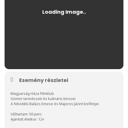
Esemény részletei
Magyarság Háza Filmklub
Gömör természeti és kulináris kincsei
A felvidéki Balázs Emese és Majoros Jácint kisfilmjei
Időtartam: 50 perc
Ajánlott életkor: 12+