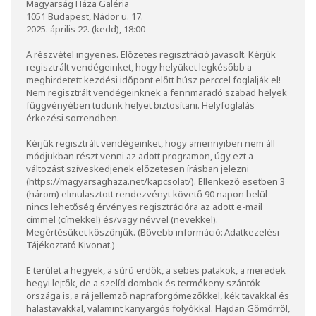
Magyarság Háza Galéria
1051 Budapest, Nádor u. 17.
2025. április 22. (kedd), 18:00
A részvétel ingyenes. Előzetes regisztráció javasolt. Kérjük
regisztrált vendégeinket, hogy helyüket legkésőbb a
meghirdetett kezdési időpont előtt húsz perccel foglalják el!
Nem regisztrált vendégeinknek a fennmaradó szabad helyek
függvényében tudunk helyet biztosítani. Helyfoglalás
érkezési sorrendben.
Kérjük regisztrált vendégeinket, hogy amennyiben nem áll
módjukban részt venni az adott programon, úgy ezt a
változást szíveskedjenek előzetesen írásban jelezni
(
https://magyarsaghaza.net/kapcsolat/
). Ellenkező esetben 3
(három) elmulasztott rendezvényt követő 90 napon belül
nincs lehetőség érvényes regisztrációra az adott e-mail
címmel (címekkel) és/vagy névvel (nevekkel).
Megértésüket köszönjük. (Bővebb információ:
Adatkezelési
Tájékoztató Kivonat
.)
E terület a hegyek, a sűrű erdők, a sebes patakok, a meredek
hegyi lejtők, de a szelíd dombok és termékeny szántók
országa is, a rá jellemző napraforgómezőkkel, kék tavakkal és
halastavakkal, valamint kanyargós folyókkal. Hajdan Gömörről,