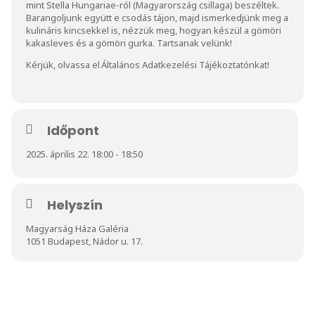
mint Stella Hungariae-ról (Magyarország csillaga) beszéltek.
Barangoljunk együtt e csodás tájon, majd ismerkedjünk meg a
kulináris kincsekkel is, nézzük meg, hogyan készül a gömöri
kakasleves és a gömöri gurka. Tartsanak velünk!
Kérjük, olvassa el
Általános Adatkezelési Tájékoztatónkat
!
Időpont
2025. április 22. 18:00 - 18:50
Helyszín
Magyarság Háza Galéria
1051 Budapest, Nádor u. 17.