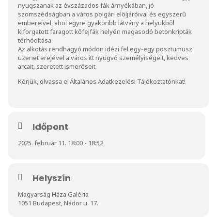
nyugszanak az évszázados fák árnyékában, jó
szomszédságban a város polgári elöljáróival és egyszerű
embereivel, ahol egyre gyakoribb látvány a helyükből
kiforgatott faragott kőfejfák helyén magasodó betonkripták
térhódítása.
Az alkotás rendhagyó módon idézi fel egy-egy posztumusz
üzenet erejével a város itt nyugvó személyiségeit, kedves
arcait, szeretett ismerőseit.
Kérjük, olvassa el
Általános Adatkezelési Tájékoztatónkat
!
Időpont
2025. február 11. 18:00 - 18:52
Helyszín
Magyarság Háza Galéria
1051 Budapest, Nádor u. 17.