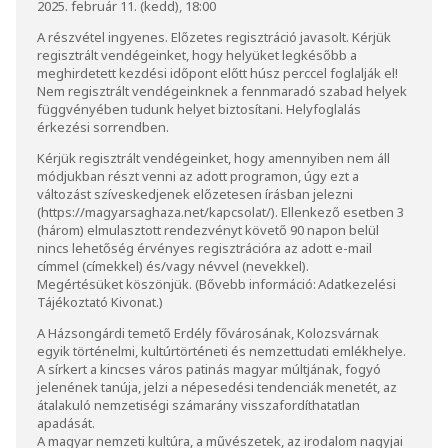
2025. február 11. (kedd), 18:00
A részvétel ingyenes. Előzetes regisztráció javasolt. Kérjük
regisztrált vendégeinket, hogy helyüket legkésőbb a
meghirdetett kezdési időpont előtt húsz perccel foglalják el!
Nem regisztrált vendégeinknek a fennmaradó szabad helyek
függvényében tudunk helyet biztosítani. Helyfoglalás
érkezési sorrendben.
Kérjük regisztrált vendégeinket, hogy amennyiben nem áll
módjukban részt venni az adott programon, úgy ezt a
változást szíveskedjenek előzetesen írásban jelezni
(
https://magyarsaghaza.net/kapcsolat/
). Ellenkező esetben 3
(három) elmulasztott rendezvényt követő 90 napon belül
nincs lehetőség érvényes regisztrációra az adott e-mail
címmel (címekkel) és/vagy névvel (nevekkel).
Megértésüket köszönjük. (Bővebb információ:
Adatkezelési
Tájékoztató Kivonat
.)
A Házsongárdi temető Erdély fővárosának, Kolozsvárnak
egyik történelmi, kultúrtörténeti és nemzettudati emlékhelye.
A sírkert a kincses város patinás magyar múltjának, fogyó
jelenének tanúja, jelzi a népesedési tendenciák menetét, az
átalakuló nemzetiségi számarány visszafordíthatatlan
apadását.
A magyar nemzeti kultúra, a művészetek, az irodalom nagyjai