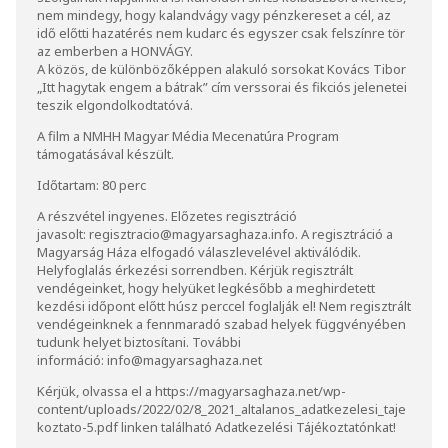
nem mindegy, hogy kalandvágy vagy pénzkereset a cél, az
idő előtti hazatérés nem kudarc és egyszer csak felszínre tör
az emberben a HONVÁGY.
A közös, de különbözőképpen alakuló sorsokat Kovács Tibor
„Itt hagytak engem a bátrak” cím verssorai és fikciós jelenetei
teszik elgondolkodtatóvá.
A film a NMHH Magyar Média Mecenatúra Program
támogatásával készült.
Időtartam: 80 perc
A részvétel ingyenes. Előzetes regisztráció
javasolt:
regisztracio@magyarsaghaza.info
. A regisztráció a
Magyarság Háza elfogadó válaszlevelével aktiválódik.
Helyfoglalás érkezési sorrendben. Kérjük regisztrált
vendégeinket, hogy helyüket legkésőbb a meghirdetett
kezdési időpont előtt húsz perccel foglalják el! Nem regisztrált
vendégeinknek a fennmaradó szabad helyek függvényében
tudunk helyet biztosítani. További
információ:
info@magyarsaghaza.net
Kérjük, olvassa el a
https://magyarsaghaza.net/wp-
content/uploads/2022/02/8_2021_altalanos_adatkezelesi_taje
koztato-5.pdf
linken található Adatkezelési Tájékoztatónkat!