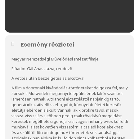
Esemény részletei
Magyar Nemzetiségi Művelődési Intézet filmje
Előadó: Gál Anasztázia, rendező
A vetítés után beszélgetés az alkotóval
A film a dobronaki kivándorlás-történeteket dolgozza fel, mely
sorsok a Muravidék megannyi településének lakói számára
ismerősen hatnak. A trianoni elcsatolástól napjainkig tartó,
generációkat átívelő szebb, jobb, könnyebb életet keresők
életútja eltérően alakult. Vannak, akik örökre távol, mások
vissza-visszajárva, többen pedig csak rövidtávú megoldást
kerestek megélhetési gondjaikra, vagyis néhány éves külföldi
munkavállalást követően visszatérni a családi kötelékekhez
és a szülőföldön boldogulni. A történetek sok tanulsággal
szolgálnak napjainkra is: külföldön sincs kolbászból a kerítés,