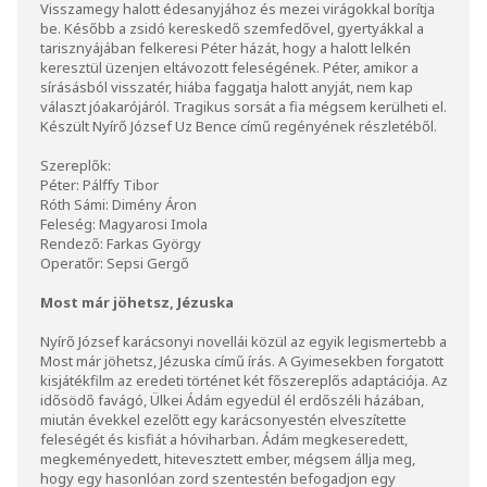
Visszamegy halott édesanyjához és mezei virágokkal borítja
be. Később a zsidó kereskedő szemfedővel, gyertyákkal a
tarisznyájában felkeresi Péter házát, hogy a halott lelkén
keresztül üzenjen eltávozott feleségének. Péter, amikor a
sírásásból visszatér, hiába faggatja halott anyját, nem kap
választ jóakarójáról. Tragikus sorsát a fia mégsem kerülheti el.
Készült Nyírő József Uz Bence című regényének részletéből.
Szereplők:
Péter: Pálffy Tibor
Róth Sámi: Dimény Áron
Feleség: Magyarosi Imola
Rendező: Farkas György
Operatőr: Sepsi Gergő
Most már jöhetsz, Jézuska
Nyírő József karácsonyi novellái közül az egyik legismertebb a
Most már jöhetsz, Jézuska című írás. A Gyimesekben forgatott
kisjátékfilm az eredeti történet két főszereplős adaptációja. Az
idősödő favágó, Ülkei Ádám egyedül él erdőszéli házában,
miután évekkel ezelőtt egy karácsonyestén elveszítette
feleségét és kisfiát a hóviharban. Ádám megkeseredett,
megkeményedett, hitevesztett ember, mégsem állja meg,
hogy egy hasonlóan zord szentestén befogadjon egy