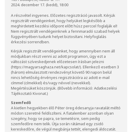
2024. december 17. (kedd), 18:00
A részvétel ingyenes. Előzetes regisztráció javasolt. Kérjük
regisztrált vendégeinket, hogy helyüket legkésőbb a
meghirdetett kezdési időpont előtt húsz perccel foglalják el!
Nem regisztrált vendégeinknek a fennmaradó szabad helyek
függvényében tudunk helyet biztosítani. Helyfoglalás
érkezési sorrendben.
Kérjük regisztrált vendégeinket, hogy amennyiben nem áll
módjukban részt venni az adott programon, úgy ezt a
változást szíveskedjenek előzetesen írásban jelezni
(
https://magyarsaghaza.net/kapcsolat/
). Ellenkező esetben 3
(három) elmulasztott rendezvényt követő 90 napon belül
nincs lehetőség érvényes regisztrációra az adott e-mail
címmel (címekkel) és/vagy névvel (nevekkel).
Megértésüket köszönjük. (Bővebb információ:
Adatkezelési
Tájékoztató Kivonat
.)
Szemfedő
A kietlen hegyekben élő Péter öreg édesanyja ravatalát méltó
módon szeretné feldíszíteni. A fiatalember azonban olyan
szegény, hogy se papra, se temetésre, sem pedig
szemfedőre nem telik. Útja során rátámad egy zsidó
kereskedőre, de végül megbánja tettét, elengedi áldozatát.