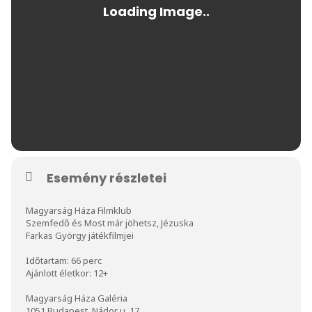
Esemény részletei
Magyarság Háza Filmklub
Szemfedő és Most már jöhetsz, Jézuska
Farkas György játékfilmjei
Időtartam: 66 perc
Ajánlott életkor: 12+
Magyarság Háza Galéria
1051 Budapest, Nádor u. 17.