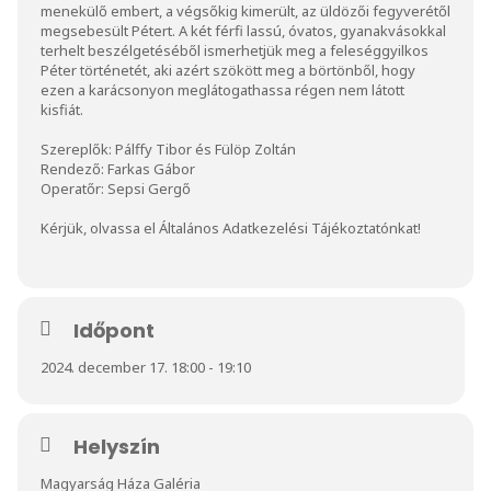
menekülő embert, a végsőkig kimerült, az üldözői fegyverétől
megsebesült Pétert. A két férfi lassú, óvatos, gyanakvásokkal
terhelt beszélgetéséből ismerhetjük meg a feleséggyilkos
Péter történetét, aki azért szökött meg a börtönből, hogy
ezen a karácsonyon meglátogathassa régen nem látott
kisfiát.
Szereplők: Pálffy Tibor és Fülöp Zoltán
Rendező: Farkas Gábor
Operatőr: Sepsi Gergő
Kérjük, olvassa el
Általános Adatkezelési Tájékoztatónkat
!
Időpont
2024. december 17. 18:00 - 19:10
Helyszín
Magyarság Háza Galéria