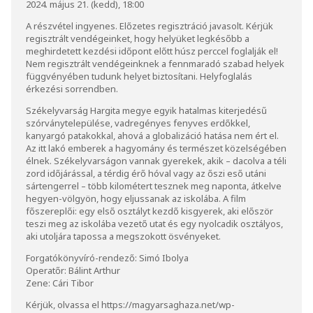
2024. május 21. (kedd), 18:00
A részvétel ingyenes. Előzetes regisztráció javasolt. Kérjük
regisztrált vendégeinket, hogy helyüket legkésőbb a
meghirdetett kezdési időpont előtt húsz perccel foglalják el!
Nem regisztrált vendégeinknek a fennmaradó szabad helyek
függvényében tudunk helyet biztosítani. Helyfoglalás
érkezési sorrendben.
Székelyvarság Hargita megye egyik hatalmas kiterjedésű
szórványtelepülése, vadregényes fenyves erdőkkel,
kanyargó patakokkal, ahová a globalizáció hatása nem ért el.
Az itt lakó emberek a hagyomány és természet közelségében
élnek. Székelyvarságon vannak gyerekek, akik – dacolva a téli
zord időjárással, a térdig érő hóval vagy az őszi eső utáni
sártengerrel – több kilométert tesznek meg naponta, átkelve
hegyen-völgyön, hogy eljussanak az iskolába. A film
főszereplői: egy első osztályt kezdő kisgyerek, aki először
teszi meg az iskolába vezető utat és egy nyolcadik osztályos,
aki utoljára tapossa a megszokott ösvényeket.
Forgatókönyvíró-rendező: Simó Ibolya
Operatőr: Bálint Arthur
Zene: Cári Tibor
Kérjük, olvassa el
https://magyarsaghaza.net/wp-