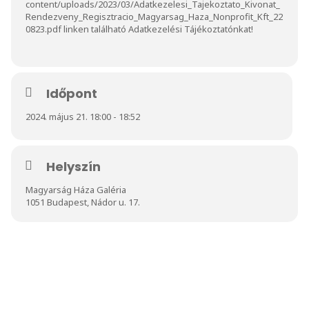
content/uploads/2023/03/Adatkezelesi_Tajekoztato_Kivonat_
Rendezveny_Regisztracio_Magyarsag_Haza_Nonprofit_Kft_22
0823.pdf
linken található Adatkezelési Tájékoztatónkat!
Időpont
2024. május 21. 18:00 - 18:52
Helyszín
Magyarság Háza Galéria
1051 Budapest, Nádor u. 17.