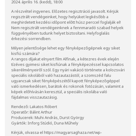
2024. április 16. (kedd), 18:00
A részvétel ingyenes. Előzetes regisztráció javasolt. Kérjük
regisztrált vendégeinket, hogy helyüket legkésőbb a
meghirdetett kezdési időpont előtt húsz perccel foglalják el!
Nem regisztrált vendégeinknek a fennmaradó szabad helyek
függvényében tudunk helyet biztosítani. Helyfoglalás
érkezési sorrendben.
Milyen jelentősége lehet egy fényképezőgépnek egy siket
kisfiú számára?
A rangos díjakat elnyert film Alfinak, a kétezres évek elején
tízéves gyimesi siket kisfiúnak a fényképezéssel kapcsolatos
sikerélményeiről szól. Egy nyári vakáció története a kolozsvári
speciális iskolából való hazautazástól, a szomszéd falu
ugyancsak siket fényképészétől kapott fényképezőgéppel
való ismerkedésen, barátok és rokonok fotózásán, valamint a
képek előhívásán keresztül, a speciális iskolába való
fájdalmas visszautazásig.
Rendező: Lakatos Róbert
Operatőr: Bálint Arthur
Producerek: Muhi András, Durst György
Gyártók: Inforg Stúdió, Duna Műhely
Kérjük, olvassa el
https://magyarsaghaza.net/wp-