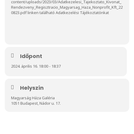
content/uploads/2023/03/Adatkezelesi_Tajekoztato_Kivonat_
Rendezveny_Regisztracio_Magyarsag_Haza_Nonprofit_Kft_22
0823.pdf
linken található Adatkezelési Tájékoztatónkat
Időpont
2024. április 16. 18:00 - 18:37
Helyszín
Magyarság Háza Galéria
1051 Budapest, Nádor u. 17.