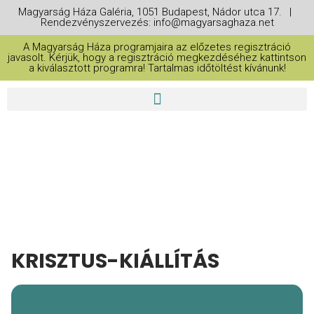
Magyarság Háza Galéria, 1051 Budapest, Nádor utca 17. |
Rendezvényszervezés: info@magyarsaghaza.net
A Magyarság Háza programjaira az előzetes regisztráció
javasolt. Kérjük, hogy a regisztráció megkezdéséhez kattintson
a kiválasztott programra! Tartalmas időtöltést kívánunk!
THIS IS A REPEATING EVENT
2025. ÁPRILIS 23. 09:00
KRISZTUS-KIÁLLÍTÁS