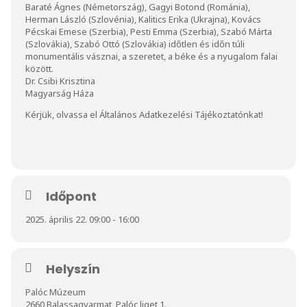
Baraté Ágnes (Németország), Gagyi Botond (Románia),
Herman László (Szlovénia), Kalitics Erika (Ukrajna), Kovács
Pécskai Emese (Szerbia), Pesti Emma (Szerbia), Szabó Márta
(Szlovákia), Szabó Ottó (Szlovákia) időtlen és időn túli
monumentális vásznai, a szeretet, a béke és a nyugalom falai
között.
Dr. Csibi Krisztina
Magyarság Háza
Kérjük, olvassa el
Általános Adatkezelési Tájékoztatónkat
!
Időpont
2025. április 22. 09:00 - 16:00
Helyszín
Palóc Múzeum
2660 Balassagyarmat, Palóc liget 1.