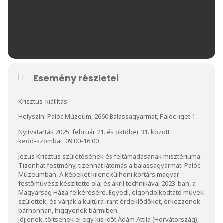
Esemény részletei
Krisztus-kiállítás
Helyszín: Palóc Múzeum, 2660 Balassagyarmat, Palóc liget 1.
Nyitvatartás 2025. február 21. és október 31. között
kedd-szombat: 09:00-16:00
Jézus Krisztus születésének és feltámadásának misztériuma.
Tizenhat festmény, tizenhat látomás a balassagyarmati Palóc
Múzeumban. A képeket kilenc külhoni kortárs magyar
festőművész készítette olaj és akril technikával 2023-ban, a
Magyarság Háza felkérésére. Egyedi, elgondolkodtató művek
születtek, és várják a kultúra iránt érdeklődőket, érkezzenek
bárhonnan, higgyenek bármiben.
Jöjjenek, töltsenek el egy kis időt Ádám Attila (Horvátország),