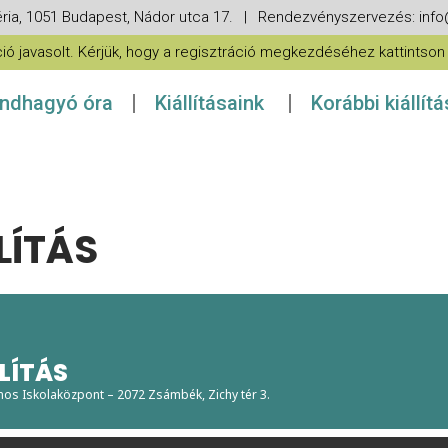
ria, 1051 Budapest, Nádor utca 17. | Rendezvényszervezés: in
 javasolt. Kérjük, hogy a regisztráció megkezdéséhez kattintson a
ndhagyó óra
Kiállításaink
Korábbi kiállít
LÍTÁS
LÍTÁS
nos Iskolaközpont – 2072 Zsámbék, Zichy tér 3.