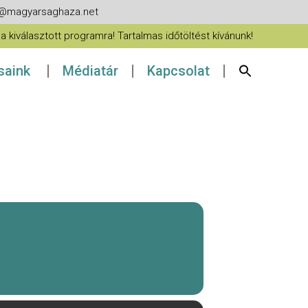
fo@magyarsaghaza.net
 kiválasztott programra! Tartalmas időtöltést kívánunk!
ásaink
Médiatár
Kapcsolat