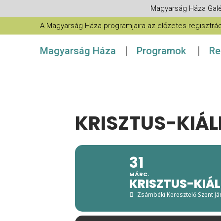
Magyarság Háza Galé
A Magyarság Háza programjaira az előzetes regisztráció
Magyarság Háza
Programok
Re
KRISZTUS-KIÁL
31
MÁRC.
KRISZTUS-KIÁL
Zsámbéki Keresztelő Szent Já