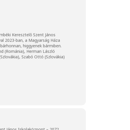
mbéki Keresztelő Szent János
ával 2023-ban, a Magyarság Háza
k bárhonnan, higgyenek bármiben.
ond (Románia), Herman László
(Szlovákia), Szabó Ottó (Szlovákia)
ent János Iskolaközpont – 2072