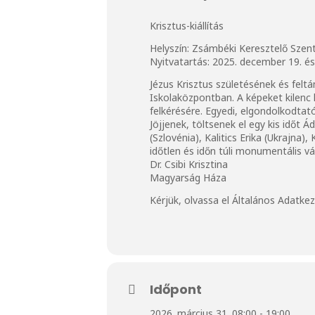
Krisztus-kiállítás
Helyszín: Zsámbéki Keresztelő Szen
Nyitvatartás: 2025. december 19. és
Jézus Krisztus születésének és fel
Iskolaközpontban. A képeket kilenc 
felkérésére. Egyedi, elgondolkodtat
Jöjjenek, töltsenek el egy kis idő
(Szlovénia), Kalitics Erika (Ukrajna
időtlen és időn túli monumentális vá
Dr. Csibi Krisztina
Magyarság Háza
Kérjük, olvassa el
Általános Adatkez
Időpont
2026. március 31. 08:00 - 19:00