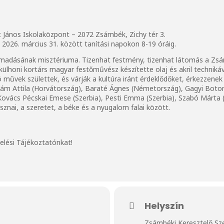
t János Iskolaközpont – 2072 Zsámbék, Zichy tér 3.
 2026. március 31. között tanítási napokon 8-19 óráig.
támadásának misztériuma. Tizenhat festmény, tizenhat látomás a Zsá
külhoni kortárs magyar festőművész készítette olaj és akril technik
ó művek születtek, és várják a kultúra iránt érdeklődőket, érkezzene
t Ádám Attila (Horvátország), Baraté Ágnes (Németország), Gagyi Bot
), Kovács Pécskai Emese (Szerbia), Pesti Emma (Szerbia), Szabó Márta 
sznai, a szeretet, a béke és a nyugalom falai között.
elési Tájékoztatónkat
!
Helyszín
Zsámbéki Keresztelő Sz