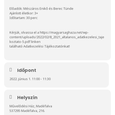
Előadók: Mészáros Enikő és Berec Tünde
Ajánlott életkor: 3+
Időtartam: 30 perc
Kérjük, olvassa el a
https://magyarsaghaza.net/wp-
content/uploads/2022/02/8_2021_altalanos_adatkezelesi_taje
koztato-5.pdf
linken
található Adatkezelési Tájékoztatónkat!
Időpont
2022. június 1. 11:00 - 11:30
Helyszín
Művelődési Ház, Madéfalva
537295 Madéfalva, 216.