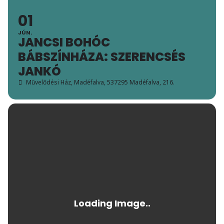
01
JÚN.
JANCSI BOHÓC
BÁBSZÍNHÁZA: SZERENCSÉS
JANKÓ
Művelődési Ház, Madéfalva
, 537295 Madéfalva, 216.