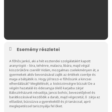
Esemény részletei
A főhős Jankó, aki a hét esztendei szolgálatáért kapott
aranyrögöt – lóra, tehénre, malacra, libára, majd végül
köszörűkőre cseréli! Vidám, mozgalmas cselekményen át, a
gyermekek aktív bevonásával zajlik az értékek cseréje és
maga a bábjáték is. Hogy jól teszi-e főhősünk a kincsei
elherdálását? Megítélését, a kisközönségre bízzuk! De a
végén hazatalál és édesanyja ölelő karjaiba zárja!
Bábszínházunk névadója, Jancsi bohóc, bevezetőjével és
barátkozásával kezdődik a darab, majd végezetül, ő zárja az
előadást, búcsúzva a gyerekektől és jó tanáccsal, apró
meglepetéssel tarisznyálja fel őket.